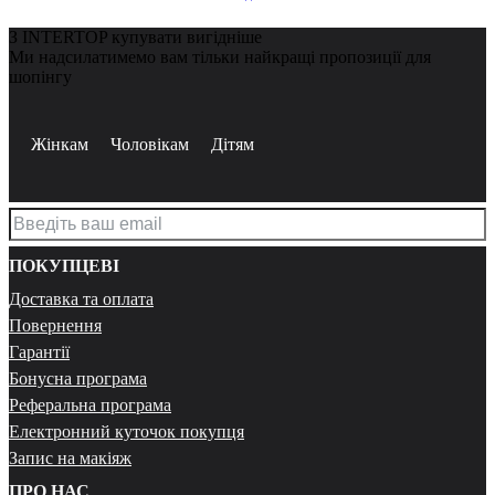
З INTERTOP купувати вигідніше
Ми надсилатимемо вам тільки найкращі пропозиції для
шопінгу
Жінкам
Чоловікам
Дітям
ПОКУПЦЕВІ
Доставка та оплата
Повернення
Гарантії
Бонусна програма
Реферальна програма
Електронний куточок покупця
Запис на макіяж
ПРО НАС