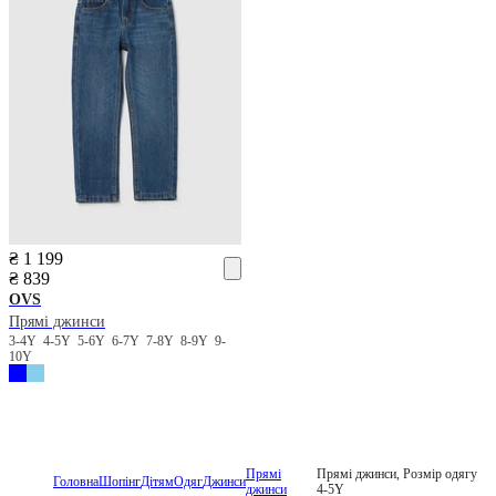
₴ 1 199
₴ 839
OVS
Прямі джинси
3-4Y
4-5Y
5-6Y
6-7Y
7-8Y
8-9Y
9-
10Y
Прямі
Прямі джинси, Розмір одягу
Головна
Шопінг
Дітям
Одяг
Джинси
джинси
4-5Y