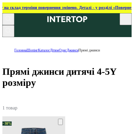
ку на склад терміни повернення змінено. Деталі - у розділі «Повернен
Головна
Шопінг
Каталог
Дітям
Одяг
Джинси
Прямі джинси
Прямі джинси дитячі 4-5Y
розміру
1 товар
−30%