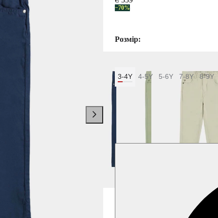
−70%
Розмір:
3-4Y
4-5Y
5-6Y
7-8Y
8-9Y
Колір:
Синій