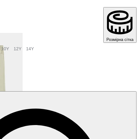
Розмірна сітка
10Y
12Y
14Y