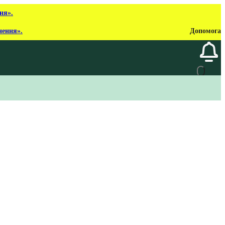
ня».
нення».
Допомога