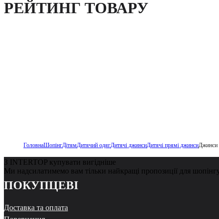
РЕЙТИНГ ТОВАРУ
Головна
Шопінг
Дітям
Дитячий одяг
Дитячі джинси
Дитячі прямі джинси
Джинси P
З INTERTOP купувати вигідніше
Ми надсилатимемо вам тільки найкращі пропозиції для шопінг
ПОКУПЦЕВІ
Доставка та оплата