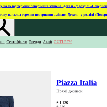
ку на склад терміни повернення змінено. Деталі - у розділі «Повернен
таку на склад терміни повернення змінено. Деталі - у розділі «Повер
аси
Сертифікати
Бренди
Акції
OUTLET%
укаєш?
Piazza Italia
Прямі джинси
₴ 1 129
₴ 339