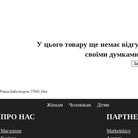
У цього товару ще немає відг
своїми думками
За
iazza Italia модель 57045_blue
Жінкам
Чоловікам
Дітям
у
ПРО НАС
ПАРТН
Магазини
Marketplace