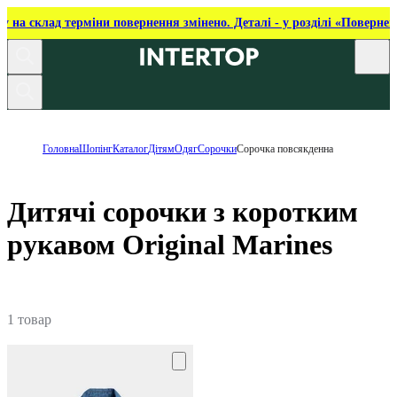
ку на склад терміни повернення змінено. Деталі - у розділі «Повернен
Головна
Шопінг
Каталог
Дітям
Одяг
Сорочки
Сорочка повсякденна
Дитячі сорочки з коротким
рукавом Original Marines
1 товар