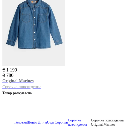
₴ 1 199
₴ 780
Original Marines
Сорочка повсякденна
Товар розкуплено
Сорочка
Сорочка повсякденна
Головна
Шопінг
Дітям
Одяг
Сорочки
повсякденна
Original Marines