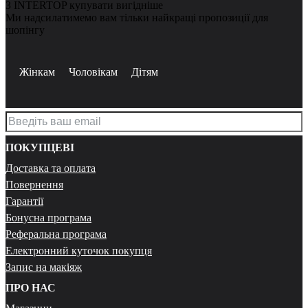
З INTERTOP купувати вигідніше
Ми надсилатимемо вам тільки найкращі пропозиції для
шопінгу
Жінкам
Чоловікам
Дітям
ПОКУПЦЕВІ
Доставка та оплата
Повернення
Гарантії
Бонусна програма
Реферальна програма
Електронний куточок покупця
Запис на макіяж
ПРО НАС