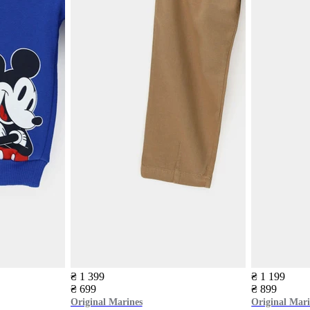
₴ 1 399
₴ 1 199
₴ 699
₴ 899
Original Marines
Original Mari