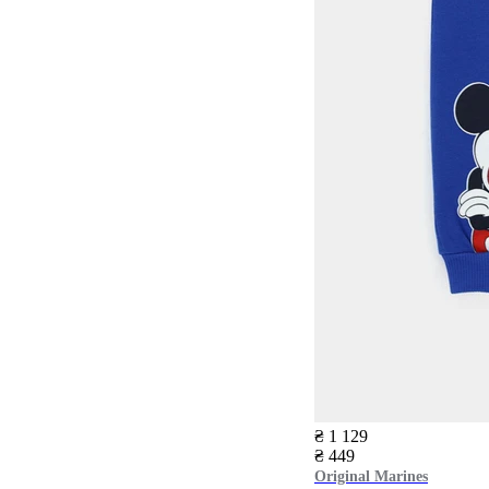
₴ 1 129
₴ 449
Original Marines