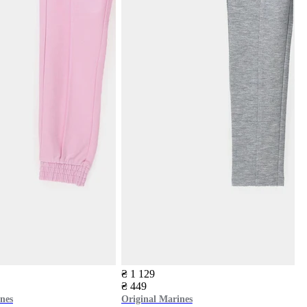
₴ 1 129
₴ 449
nes
Original Marines