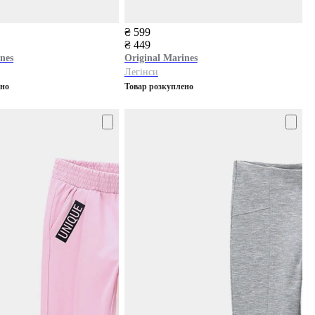
₴ 599
₴ 449
nes
Original Marines
Легінси
ено
Товар розкуплено