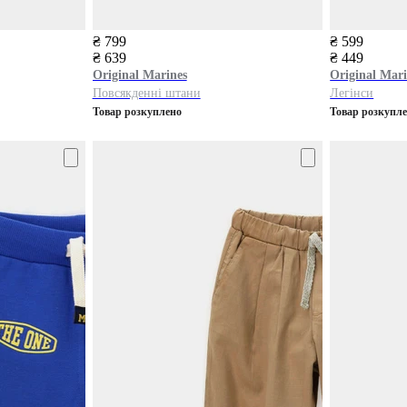
₴ 799
₴ 599
₴ 639
₴ 449
Original Marines
Original Mari
Повсякденні штани
Легінси
Товар розкуплено
Товар розкупл