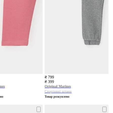
₴ 799
₴ 399
nes
Original Marines
Спортивні штани
ено
Товар розкуплено