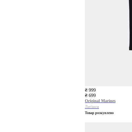
₴ 999
₴ 699
Original Marines
Легінси
Товар розкуплено