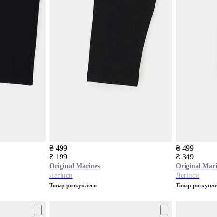
₴ 499
₴ 499
₴ 199
₴ 349
Original Marines
Original Mari
Легінси
Легінси
Товар розкуплено
Товар розкупл