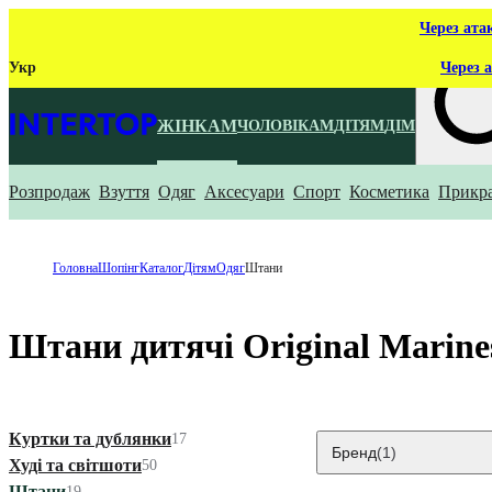
Через ата
Укр
Через а
ЖІНКАМ
ЧОЛОВІКАМ
ДІТЯМ
ДІМ
Розпродаж
Взуття
Одяг
Аксесуари
Спорт
Косметика
Прикр
Що ти ш
Головна
Шопінг
Каталог
Дітям
Одяг
Штани
Штани дитячі Original Marine
Куртки та дублянки
17
Бренд
(1)
Худі та світшоти
50
Штани
19