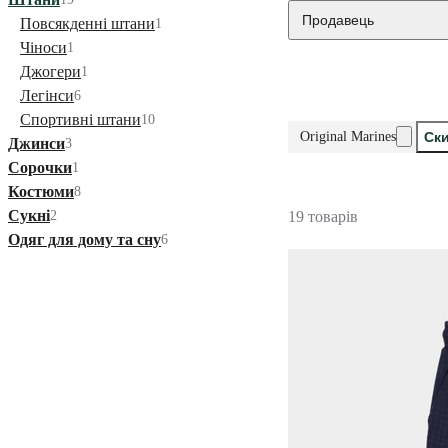
Продавець
Повсякденні штани
1
Чіноси
1
Джогери
1
Легінси
6
Спортивні штани
10
Original Marines
Ски
Джинси
3
Сорочки
1
Костюми
8
Сукні
2
19 товарів
Одяг для дому та сну
6