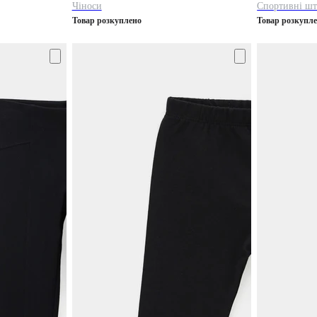
Чіноси
Спортивні ш
Товар розкуплено
Товар розкупл