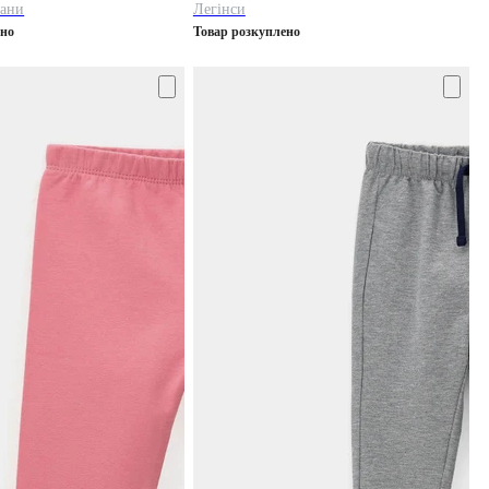
тани
Легінси
ено
Товар розкуплено