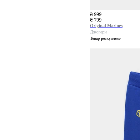
₴ 999
₴ 799
Original Marines
Джогери
Товар розкуплено