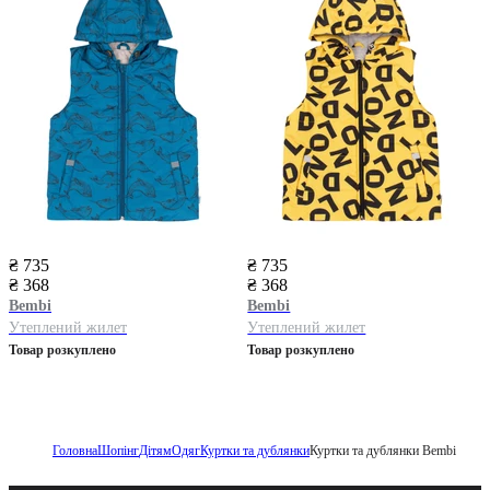
₴ 735
₴ 735
₴ 368
₴ 368
Bembi
Bembi
Утеплений жилет
Утеплений жилет
Товар розкуплено
Товар розкуплено
Головна
Шопінг
Дітям
Одяг
Куртки та дублянки
Куртки та дублянки Bembi