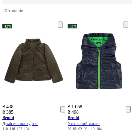
20 товарів
−12%
−53%
₴ 438
₴ 1 058
₴ 385
₴ 498
Bembi
Bembi
Демісезонна куртка
Утеплений жилет
110
116
122
104
80
86
92
98
110
104