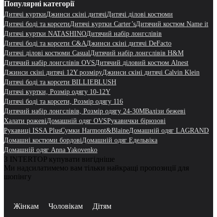
Популярні категорії
Дитячі куртки
Джинси скіні дитячі
Дитячі ділові костюми
Дитячі боді та корсети
Дитячі куртки Carter’s
Дитячий костюм Name it
Дитячі куртки NATASHINO
Дитячий набір лонгслівів
Дитячі боді та корсети C&A
Джинси скіні дитячі DeFacto
Дитячі ділові костюми Casual
Дитячий набір лонгслівів H&M
Дитячий набір лонгслівів OVS
Дитячий діловий костюм Alnest
Джинси скіні дитячі 12Y розміру
Джинси скіні дитячі Calvin Klein
Дитячі боді та корсети BILLIEBLUSH
Дитячі куртки, Розмір одягу 10-12Y
Дитячі боді та корсети, Розмір одягу 116
Дитячий набір лонгслівів, Розмір одягу 24-30M
Валізи бежеві
Халати рожеві
Домашній одяг OVS
Рукавички бірюзові
Рукавиці ISSA Plus
Сумки Harmont&Blaine
Домашній одяг LAGRAND
Домашні костюми бордові
Домашній одяг Едельвіка
Домашній одяг Anna Yakovenko
З INTERTOP купувати вигідніше
Ми надсилатимемо вам тільки найкращі пропозиції для
шопінгу
Жінкам
Чоловікам
Дітям