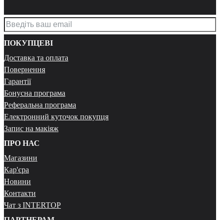
ПОКУПЦЕВІ
Доставка та оплата
Повернення
Гарантії
Бонусна програма
Реферальна програма
Електронний куточок покупця
Запис на макіяж
ПРО НАС
Магазини
Кар'єра
Новини
Контакти
Чат з INTERTOP
ПАРТНЕРАМ