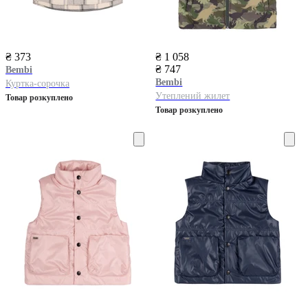
₴ 373
₴ 1 058
₴ 747
Bembi
Bembi
Куртка-сорочка
Утеплений жилет
Товар розкуплено
Товар розкуплено