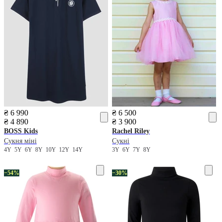
₴ 6 990
₴ 6 500
₴ 4 890
₴ 3 900
BOSS Kids
Rachel Riley
Сукня міні
Сукні
4Y
5Y
6Y
8Y
10Y
12Y
14Y
3Y
6Y
7Y
8Y
−54%
−30%