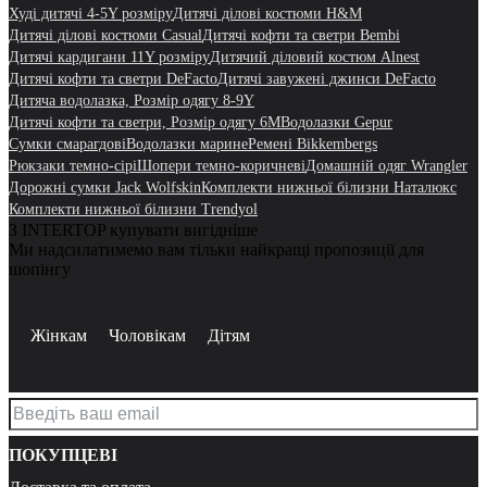
Худі дитячі 4-5Y розміру
Дитячі ділові костюми H&M
Дитячі ділові костюми Casual
Дитячі кофти та светри Bembi
Дитячі кардигани 11Y розміру
Дитячий діловий костюм Alnest
Дитячі кофти та светри DeFacto
Дитячі завужені джинси DeFacto
Дитяча водолазка, Розмір одягу 8-9Y
Дитячі кофти та светри, Розмір одягу 6M
Водолазки Gepur
Сумки смарагдові
Водолазки марине
Ремені Bikkembergs
Рюкзаки темно-сірі
Шопери темно-коричневі
Домашній одяг Wrangler
Дорожні сумки Jack Wolfskin
Комплекти нижньої білизни Наталюкс
Комплекти нижньої білизни Trendyol
З INTERTOP купувати вигідніше
Ми надсилатимемо вам тільки найкращі пропозиції для
шопінгу
Жінкам
Чоловікам
Дітям
ПОКУПЦЕВІ