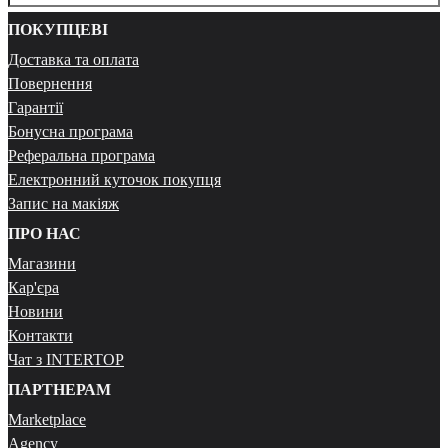
ПОКУПЦЕВІ
Доставка та оплата
Повернення
Гарантії
Бонусна програма
Реферальна програма
Електронний куточок покупця
Запис на макіяж
ПРО НАС
Магазини
Кар'єра
Новини
Контакти
Чат з INTERTOP
ПАРТНЕРАМ
Marketplace
Agency