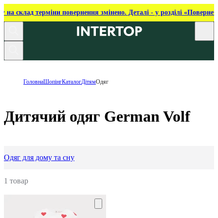
ку на склад терміни повернення змінено. Деталі - у розділі «Повернен
Головна
Шопінг
Каталог
Дітям
Одяг
Дитячий одяг German Volf
Одяг для дому та сну
1 товар