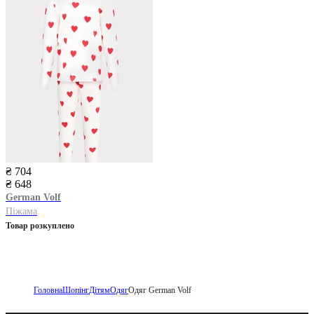
₴ 704
₴ 648
German Volf
Піжама
Товар розкуплено
Головна
Шопінг
Дітям
Одяг
Одяг German Volf