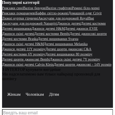
Популярні категорії
Рюкзаки сині
Валізи бордові
Валізи графітові
Ремені біло-чорні
Рюкзаки помаранчеві
Баффи світло-рожеві
Домашній одяг Crivit
Лижні куртки гірчичні
Аксесуари для подорожей RoyalBag
Аксесуари для подорожей Napapijri
Джинси дитячі
Дитячі костюми
Дитячі вишиванки
Джинси дитячі H&M
Дитячі джинси EVIE
Джинси скіні дитячі
Дитячі костюми Bembi
Дитячі джинсові шорти
Дитячі костюми Braska
Дитячі вишиванки Svarga
Джинси скіні дитячі H&M
Дитячі вишиванки Melanika
Джинси дитячі 11Y розміру
Дитячі шорти джинсові C&A
Дитячі костюми 6Y розміру
Дитячі вишиванки 80 розміру
Дитячі шорти джинсові Bembi
Джинси скіні дитячі 7Y розміру
Джинси скіні дитячі Calvin Klein
Дитячі шорти джинсові - 14Y розмір
З INTERTOP купувати вигідніше
Ми надсилатимемо вам тільки найкращі пропозиції для
шопінгу
Жінкам
Чоловікам
Дітям