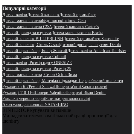
Популярні категорії
Дитячі валізи
Дитячий капелюх
Дитячий органайзер
Дитяча маска захисна
Кеди високі жіночі Gem
Дитяча маска захисна C&A
Дитячий капелюх Carter’s
Дитячий догляд за взуттям
Дитяча маска захисна Braska
Дитячий капелюх BILLIEBLUSH
Дитячий органайзер Samsonite
Дитячий капелюх, Стиль Casual
Дитячий догляд за взуттям Demix
Дитячий органайзер, Колір Жовтий
Дитячі валізи American Tourister
Дитячий догляд за взуттям Collonil
Дитячі валізи, Розмір одягу ONESIZE
Дитячий догляд за взуттям, Розмір 25
Дитяча маска захисна, Сезон Осінь-Зима
Дитячий органайзер, Матеріал підкладки Перероблений поліестер
Рукавички 6-7
Ремені Salewa
Шопери м'ятні
Халати рожеві
Рукавиці 110-116
Шопери Valentino
Портфелі Bison Denim
Рюкзаки червоно-чорні
Резинки для волосся сірі
Аксесуари для волосся NATASHINO
З INTERTOP купувати вигідніше
Ми надсилатимемо вам тільки найкращі пропозиції для
шопінгу