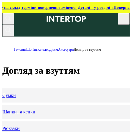
ку на склад терміни повернення змінено. Деталі - у розділі «Повернен
Головна
Шопінг
Каталог
Дітям
Аксесуари
Догляд за взуттям
Догляд за взуттям
Сумки
Шапки та кепки
Рюкзаки