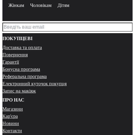
Жінкам
Чоловікам
Дітям
ПОКУПЦЕВІ
Доставка та оплата
Повернення
Гарантії
Бонусна програма
Реферальна програма
Електронний куточок покупця
Запис на макіяж
ПРО НАС
Магазини
Кар'єра
Новини
Контакти