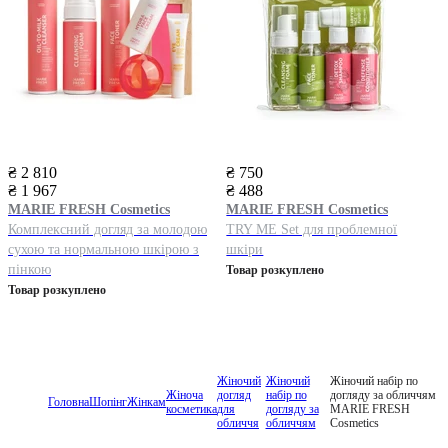
₴ 2 810
₴ 750
₴ 1 967
₴ 488
MARIE FRESH Cosmetics
MARIE FRESH Cosmetics
Комплексний догляд за молодою
TRY ME Set для проблемної
сухою та нормальною шкірою з
шкіри
пінкою
Товар розкуплено
Товар розкуплено
Жіночий
Жіночий
Жіночий набір по
Жіноча
догляд
набір по
догляду за обличчям
Головна
Шопінг
Жінкам
косметика
для
догляду за
MARIE FRESH
обличчя
обличчям
Cosmetics