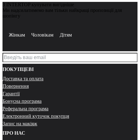
З INTERTOP купувати вигідніше
Ми надсилатимемо вам тільки найкращі пропозиції для
шопінгу
Жінкам
Чоловікам
Дітям
ПОКУПЦЕВІ
Доставка та оплата
Повернення
Гарантії
Бонусна програма
Реферальна програма
Електронний куточок покупця
Запис на макіяж
ПРО НАС