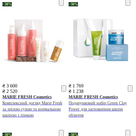
−30%
−30%
₴ 3 600
₴ 1 769
₴ 2 520
₴ 1 238
MARIE FRESH Cosmetics
MARIE FRESH Cosmetics
Комплексний догляд Marie Fresh
Подарунковий набір Green Clay
за зрілою сухою та нормальною
Power для заспокоення шкіри
шкірою з пінкою
обличчя
−30%
−30%