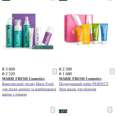
₴ 3 600
₴ 2 399
₴ 2 520
₴ 1 680
MARIE FRESH Cosmetics
MARIE FRESH Cosmetics
Комплексний догляд Marie Fresh
Подарунковий набір PERFECT
для зрілої жирної та комбінованої
Skin масок для обличчя
шкіри з пінкою
−23%