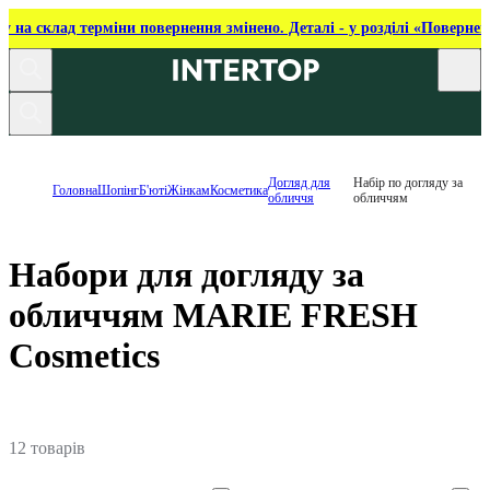
ку на склад терміни повернення змінено. Деталі - у розділі «Повернен
Догляд для
Набір по догляду за
Головна
Шопінг
Б'юті
Жінкам
Косметика
обличчя
обличчям
Набори для догляду за
обличчям MARIE FRESH
Cosmetics
12 товарів