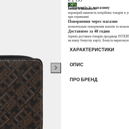
−50%
Самовивіз із магазину
Немає в наявності
перевіряй наявність потрібних товарів в 
при отриманні
Повернення через магазин
моментальне повернення коштів та можли
Доставимо за 48 годин
термін доставки товарів продавця INTER
на вашу бонусну карту. Бонуси нараховую
ХАРАКТЕРИСТИКИ
ОПИС
ПРО БРЕНД