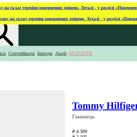
ку на склад терміни повернення змінено. Деталі - у розділі «Повернен
таку на склад терміни повернення змінено. Деталі - у розділі «Повер
аси
Сертифікати
Бренди
Акції
OUTLET%
укаєш?
Tommy Hilfige
Гаманець
₴ 4 389
₴ 2 195