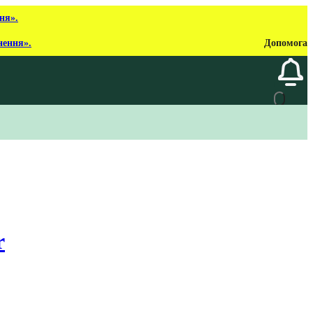
ня».
нення».
Допомога
r