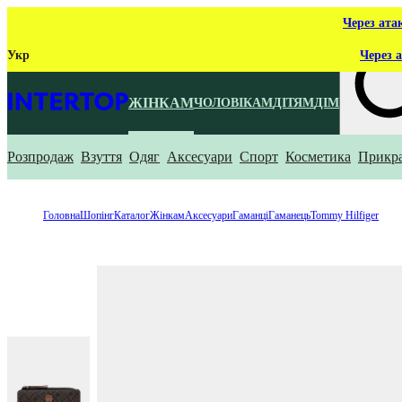
Через ата
Укр
Через а
ЖІНКАМ
ЧОЛОВІКАМ
ДІТЯМ
ДІМ
Розпродаж
Взуття
Одяг
Аксесуари
Спорт
Косметика
Прикр
Що ти ш
Головна
Шопінг
Каталог
Жінкам
Аксесуари
Гаманці
Гаманець
Tommy Hilfiger