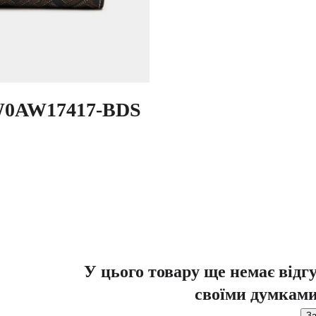
AW0AW17417-BDS
У цього товару ще немає відг
своїми думками
За