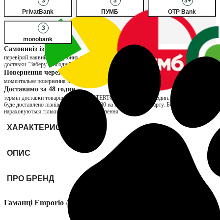
3
3
3+
PrivatBank
ПУМБ
OTP Bank
3
monobank
Самовивіз із магазину
перевіряй наявність потрібних товарів в улюблених магазинах, обирай спосіб
доставки "Заберу сьогодні" та сплачуй за товар вже при отриманні
Повернення через магазин
моментальне повернення коштів та можливість обміну на інший розмір
Доставимо за 48 годин
термін доставки товарів продавця INTERTOP складає до 48 годин. Якщо замовлення
буде доставлено пізніше, нарахуємо ₴200 на вашу бонусну карту. Бонуси
нараховуються тільки за отримані замовлення.
ХАРАКТЕРИСТИКИ
ОПИС
ПРО БРЕНД
Гаманці Emporio Armani модель EM000956-AF13396-UC001