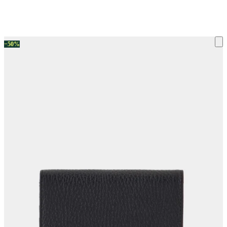
ку на склад терміни повернення змінено. Деталі - у розділі «Повернен
−50%