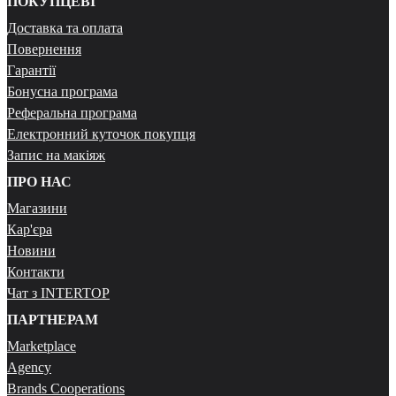
ПОКУПЦЕВІ
Доставка та оплата
Повернення
Гарантії
Бонусна програма
Реферальна програма
Електронний куточок покупця
Запис на макіяж
ПРО НАС
Магазини
Кар'єра
Новини
Контакти
Чат з INTERTOP
ПАРТНЕРАМ
Marketplace
Agency
Brands Cooperations