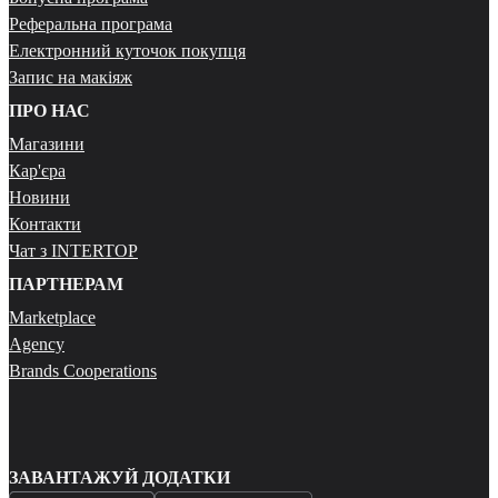
Реферальна програма
Електронний куточок покупця
Запис на макіяж
ПРО НАС
Магазини
Кар'єра
Новини
Контакти
Чат з INTERTOP
ПАРТНЕРАМ
Marketplace
Agency
Brands Cooperations
ЗАВАНТАЖУЙ ДОДАТКИ