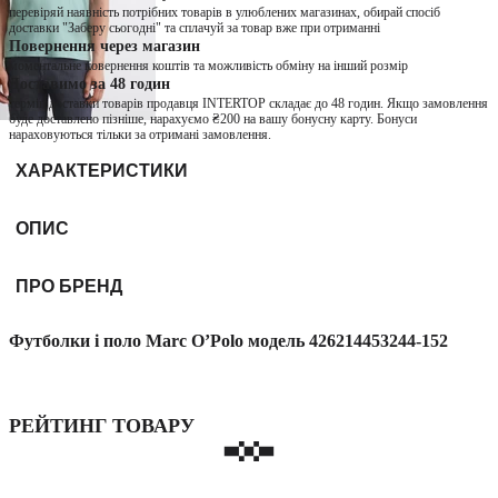
перевіряй наявність потрібних товарів в улюблених магазинах, обирай спосіб
доставки "Заберу сьогодні" та сплачуй за товар вже при отриманні
Повернення через магазин
моментальне повернення коштів та можливість обміну на інший розмір
Доставимо за 48 годин
термін доставки товарів продавця INTERTOP складає до 48 годин. Якщо замовлення
буде доставлено пізніше, нарахуємо ₴200 на вашу бонусну карту. Бонуси
нараховуються тільки за отримані замовлення.
ХАРАКТЕРИСТИКИ
ОПИС
ПРО БРЕНД
Футболки і поло Marc O’Polo модель 426214453244-152
РЕЙТИНГ ТОВАРУ