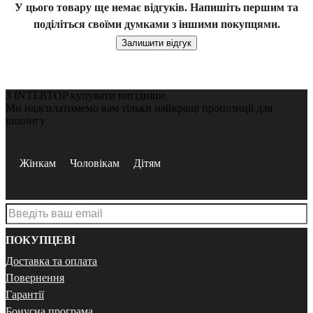
У цього товару ще немає відгуків. Напишіть першим та
поділіться своїми думками з іншими покупцями.
Залишити відгук
З INTERTOP купувати вигідніше
Ми надсилатимемо вам тільки найкращі пропозиції для
шопінгу
Жінкам
Чоловікам
Дітям
ПОКУПЦЕВІ
Доставка та оплата
Повернення
Гарантії
Бонусна програма