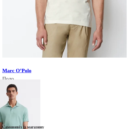
Marc O’Polo
Поло
₴ 3 999
₴ 1 199
Немає в наявності
Колір:
Білий
Самовивіз із магазину