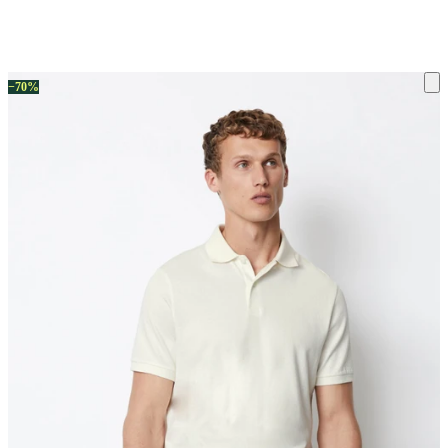
ку на склад терміни повернення змінено. Деталі - у розділі «Повернен
−70%