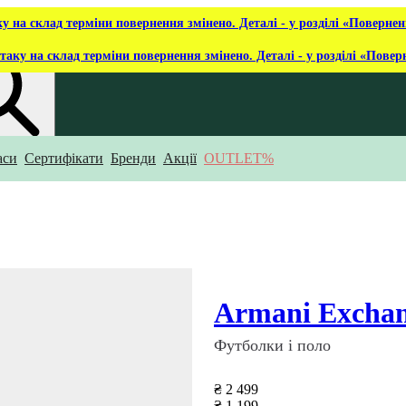
ку на склад терміни повернення змінено. Деталі - у розділі «Повернен
таку на склад терміни повернення змінено. Деталі - у розділі «Повер
аси
Сертифікати
Бренди
Акції
OUTLET%
укаєш?
Armani Excha
Футболки і поло
₴ 2 499
₴ 1 199