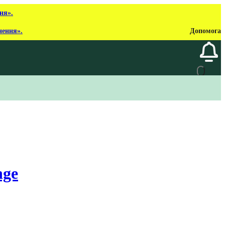
ня».
нення».
Допомога
nge