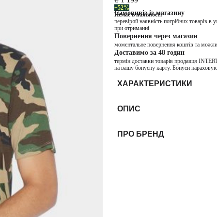
−52%
Самовивіз із магазину
Немає в наявності
перевіряй наявність потрібних товарів в 
при отриманні
Повернення через магазин
моментальне повернення коштів та можли
Доставимо за 48 годин
термін доставки товарів продавця INTER
на вашу бонусну карту. Бонуси нараховую
ХАРАКТЕРИСТИКИ
ОПИС
ПРО БРЕНД