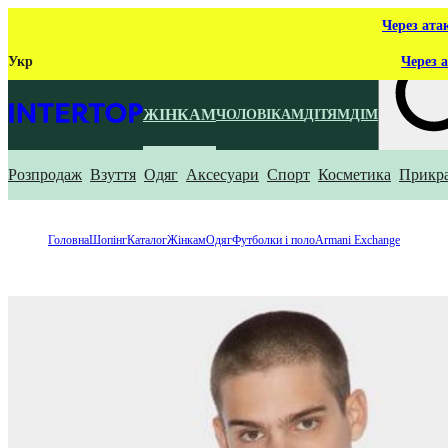
Через ата
Укр
Через а
ЖІНКАМ
ЧОЛОВІКАМ
ДІТЯМ
ДІМ
Розпродаж
Взуття
Одяг
Аксесуари
Спорт
Косметика
Прикр
Що ти ш
Головна
Шопінг
Каталог
Жінкам
Одяг
Футболки і поло
Armani Exchange