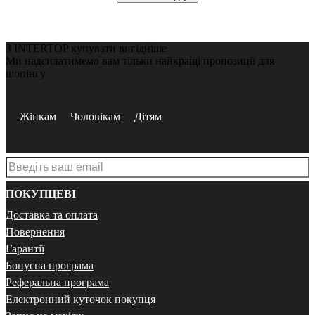
З INTERTOP купувати вигідніше
Ми надсилатимемо вам тільки найкращі пропозиції для
шопінгу
Жінкам
Чоловікам
Дітям
ПОКУПЦЕВІ
Доставка та оплата
Повернення
Гарантії
Бонусна програма
Реферальна програма
Електронний куточок покупця