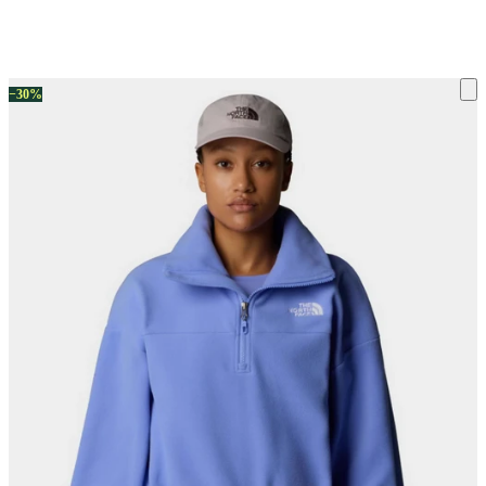
ку на склад терміни повернення змінено. Деталі - у розділі «Повернен
−30%