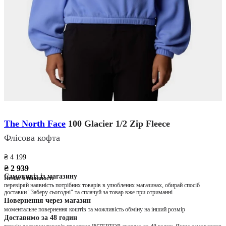
The North Face
100 Glacier 1/2 Zip Fleece
Флісова кофта
₴ 4 199
₴ 2 939
Самовивіз із магазину
Немає в наявності
перевіряй наявність потрібних товарів в улюблених магазинах, обирай спосіб
доставки "Заберу сьогодні" та сплачуй за товар вже при отриманні
Повернення через магазин
моментальне повернення коштів та можливість обміну на інший розмір
Доставимо за 48 годин