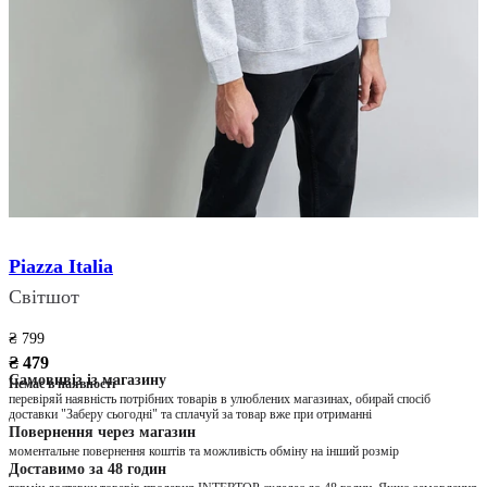
Piazza Italia
Світшот
₴ 799
₴ 479
Самовивіз із магазину
Немає в наявності
перевіряй наявність потрібних товарів в улюблених магазинах, обирай спосіб
доставки "Заберу сьогодні" та сплачуй за товар вже при отриманні
Повернення через магазин
моментальне повернення коштів та можливість обміну на інший розмір
Доставимо за 48 годин