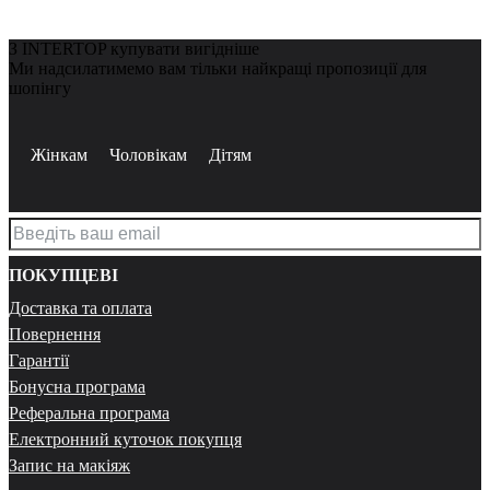
З INTERTOP купувати вигідніше
Ми надсилатимемо вам тільки найкращі пропозиції для
шопінгу
Жінкам
Чоловікам
Дітям
ПОКУПЦЕВІ
Доставка та оплата
Повернення
Гарантії
Бонусна програма
Реферальна програма
Електронний куточок покупця
Запис на макіяж