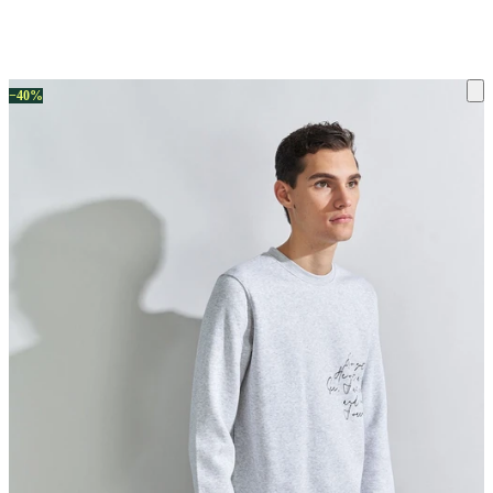
ку на склад терміни повернення змінено. Деталі - у розділі «Повернен
−40%