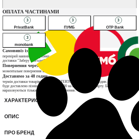
Наявність в магазинах
ОПЛАТА ЧАСТИНАМИ
3
3
3
PrivatBank
ПУМБ
OTP Bank
3
monobank
Самовивіз із магазину
перевіряй наявність потрібних товарів в улюблених магазинах, обирай спосіб
доставки "Заберу сьогодні" та сплачуй за товар вже при отриманні
Повернення через магазин
моментальне повернення коштів та можливість обміну на інший розмір
Доставимо за 48 годин
термін доставки товарів продавця INTERTOP складає до 48 годин. Якщо замовлення
буде доставлено пізніше, нарахуємо ₴200 на вашу бонусну карту. Бонуси
нараховуються тільки за отримані замовлення.
ХАРАКТЕРИСТИКИ
ОПИС
ПРО БРЕНД