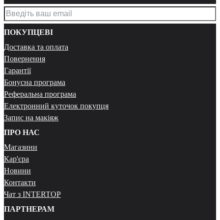
ПОКУПЦЕВІ
Доставка та оплата
Повернення
Гарантії
Бонусна програма
Реферальна програма
Електронний куточок покупця
Запис на макіяж
ПРО НАС
Магазини
Кар'єра
Новини
Контакти
Чат з INTERTOP
ПАРТНЕРАМ