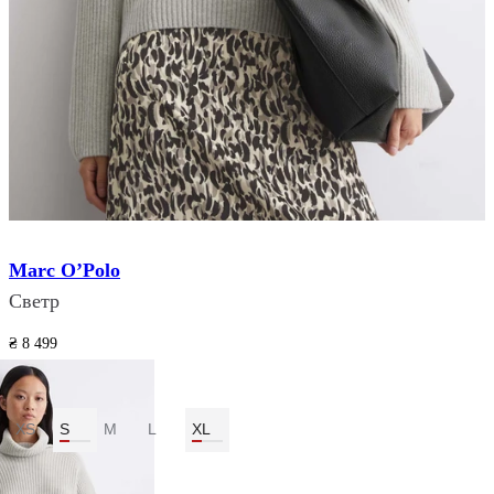
Marc O’Polo
Светр
₴ 8 499
₴ 2 549
Розмір:
XS
S
M
L
XL
Колір:
Сірий