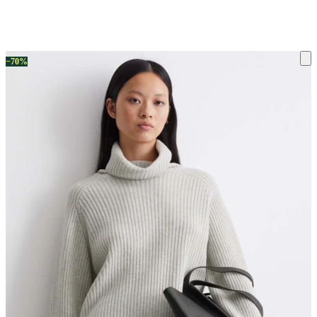
ку на склад терміни повернення змінено. Деталі - у розділі «Повернен
−70%