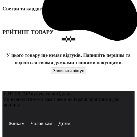
Светри та кардигани Marc O’Polo модель 410621160585-908
РЕЙТИНГ ТОВАРУ
У цього товару ще немає відгуків. Напишіть першим та
поділіться своїми думками з іншими покупцями.
Залишити відгук
З INTERTOP купувати вигідніше
Ми надсилатимемо вам тільки найкращі пропозиції для
шопінгу
Жінкам
Чоловікам
Дітям