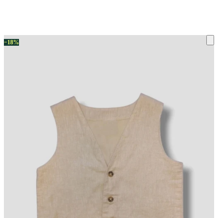
ку на склад терміни повернення змінено. Деталі - у розділі «Повернен
−18%