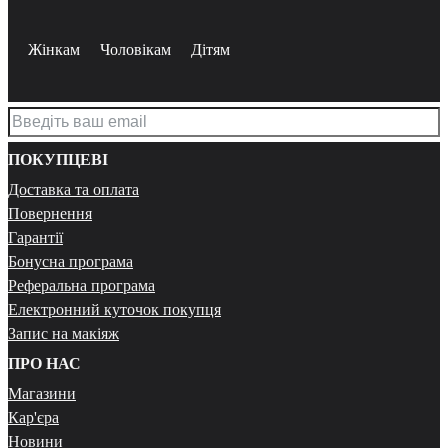
Жінкам
Чоловікам
Дітям
ПОКУПЦЕВІ
Доставка та оплата
Повернення
Гарантії
Бонусна програма
Реферальна програма
Електронний куточок покупця
Запис на макіяж
ПРО НАС
Магазини
Кар'єра
Новини