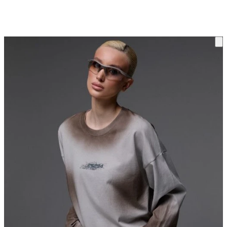
ку на склад терміни повернення змінено. Деталі - у розділі «Повернен