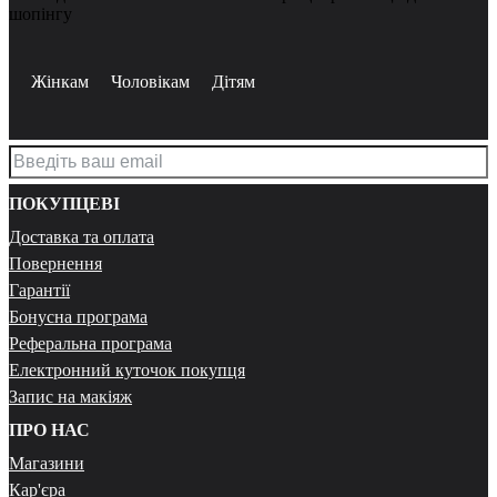
шопінгу
Жінкам
Чоловікам
Дітям
ПОКУПЦЕВІ
Доставка та оплата
Повернення
Гарантії
Бонусна програма
Реферальна програма
Електронний куточок покупця
Запис на макіяж
ПРО НАС
Магазини
Кар'єра