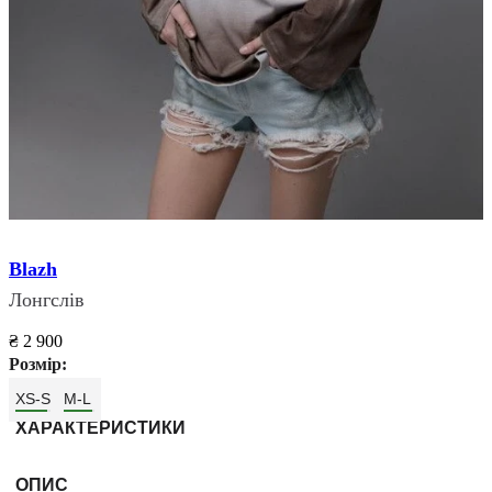
Blazh
Лонгслів
₴ 2 900
Розмір:
XS-S
M-L
ХАРАКТЕРИСТИКИ
ОПИС