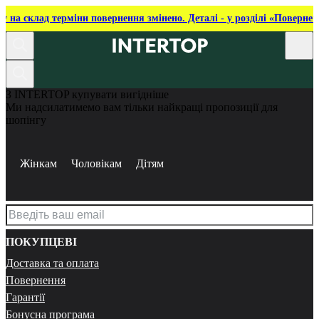
ку на склад терміни повернення змінено. Деталі - у розділі «Повернен
З INTERTOP купувати вигідніше
Ми надсилатимемо вам тільки найкращі пропозиції для
шопінгу
Жінкам
Чоловікам
Дітям
ПОКУПЦЕВІ
Доставка та оплата
Повернення
Гарантії
Бонусна програма