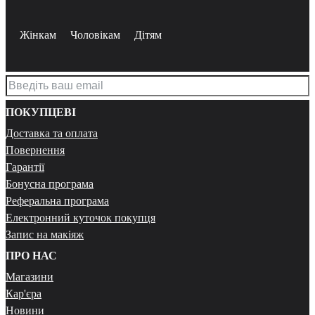
Жінкам
Чоловікам
Дітям
ПОКУПЦЕВІ
Доставка та оплата
Повернення
Гарантії
Бонусна програма
Реферальна програма
Електронний куточок покупця
Запис на макіяж
ПРО НАС
Магазини
Кар'єра
Новини