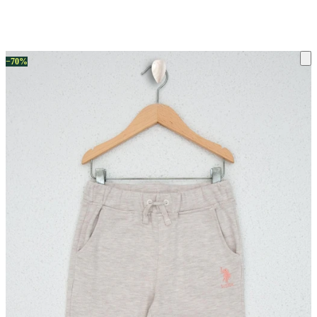
ку на склад терміни повернення змінено. Деталі - у розділі «Повернен
−70%