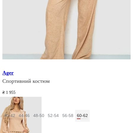
Ager
Спортивний костюм
₴ 1 955
₴ 1 629
Розмір:
40-42
44-46
48-50
52-54
56-58
60-62
Колір:
Бежевий