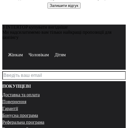
Залишити відгук
З INTERTOP купувати вигідніше
Ми надсилатимемо вам тільки найкращі пропозиції для
шопінгу
Жінкам
Чоловікам
Дітям
ПОКУПЦЕВІ
Доставка та оплата
Повернення
Гарантії
Бонусна програма
Реферальна програма