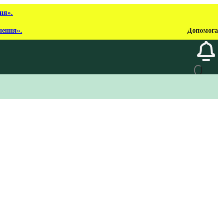
ня».
нення».
Допомога