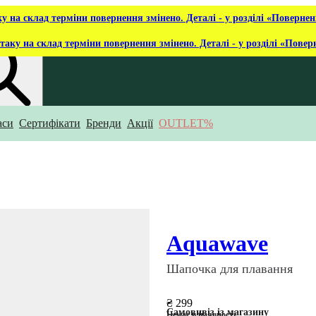
ку на склад терміни повернення змінено. Деталі - у розділі «Повернен
таку на склад терміни повернення змінено. Деталі - у розділі «Повер
аси
Сертифікати
Бренди
Акції
OUTLET%
укаєш?
Aquawave
Шапочка для плавання
₴ 299
Самовивіз із магазину
Немає в наявності