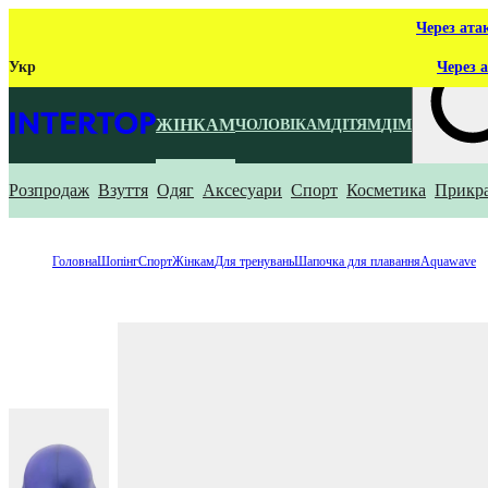
Через ата
Укр
Через а
ЖІНКАМ
ЧОЛОВІКАМ
ДІТЯМ
ДІМ
Розпродаж
Взуття
Одяг
Аксесуари
Спорт
Косметика
Прикр
Що ти ш
Головна
Шопінг
Спорт
Жінкам
Для тренувань
Шапочка для плавання
Aquawave