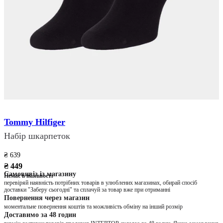
Tommy Hilfiger
Набір шкарпеток
₴ 639
₴ 449
Самовивіз із магазину
Немає в наявності
перевіряй наявність потрібних товарів в улюблених магазинах, обирай спосіб
доставки "Заберу сьогодні" та сплачуй за товар вже при отриманні
Повернення через магазин
моментальне повернення коштів та можливість обміну на інший розмір
Доставимо за 48 годин