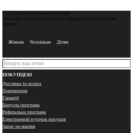
З INTERTOP купувати вигідніше
Ми надсилатимемо вам тільки найкращі пропозиції для
шопінгу
Жінкам
Чоловікам
Дітям
ПОКУПЦЕВІ
Доставка та оплата
Повернення
Гарантії
Бонусна програма
Реферальна програма
Електронний куточок покупця
Запис на макіяж