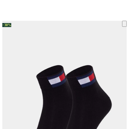
ку на склад терміни повернення змінено. Деталі - у розділі «Повернен
−30%