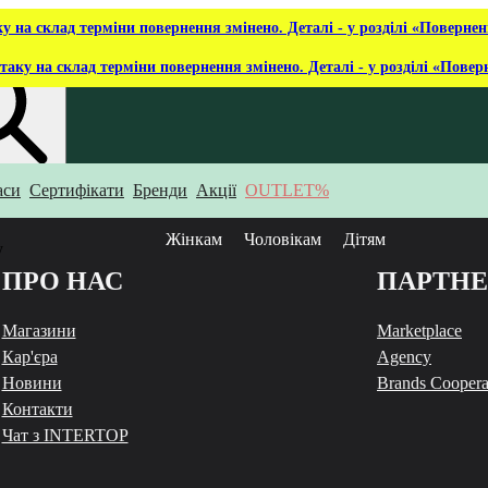
ку на склад терміни повернення змінено. Деталі - у розділі «Повернен
таку на склад терміни повернення змінено. Деталі - у розділі «Повер
аси
Сертифікати
Бренди
Акції
OUTLET%
укаєш?
Жінкам
Чоловікам
Дітям
у
ПРО НАС
ПАРТН
Магазини
Marketplace
Кар'єра
Agency
Новини
Brands Coopera
Контакти
Чат з INTERTOP