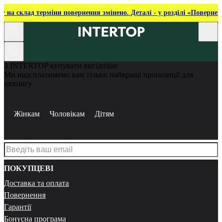
ку на склад терміни повернення змінено. Деталі - у розділі «Повернен
З INTERTOP купувати вигідніше
Ми надсилатимемо вам тільки найкращі пропозиції для
шопінгу
Жінкам
Чоловікам
Дітям
ПОКУПЦЕВІ
Доставка та оплата
Повернення
Гарантії
Бонусна програма