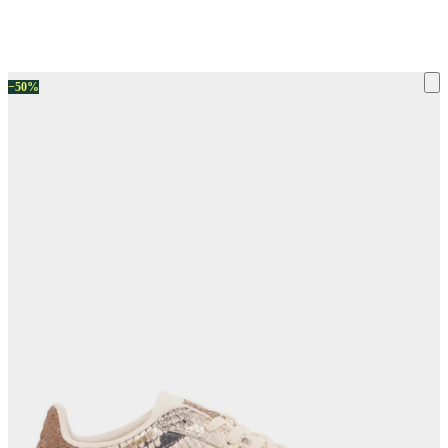
ку на склад терміни повернення змінено. Деталі - у розділі «Повернен
−50%