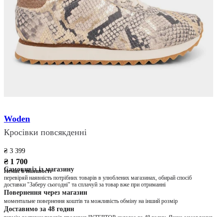
Woden
Кросівки повсякденні
₴ 3 399
₴ 1 700
Самовивіз із магазину
Немає в наявності
перевіряй наявність потрібних товарів в улюблених магазинах, обирай спосіб
доставки "Заберу сьогодні" та сплачуй за товар вже при отриманні
Повернення через магазин
моментальне повернення коштів та можливість обміну на інший розмір
Доставимо за 48 годин