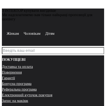
З INTERTOP купувати вигідніше
Ми надсилатимемо вам тільки найкращі пропозиції для
шопінгу
Жінкам
Чоловікам
Дітям
ПОКУПЦЕВІ
Доставка та оплата
Повернення
Гарантії
Бонусна програма
Реферальна програма
Електронний куточок покупця
Запис на макіяж