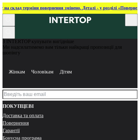
ку на склад терміни повернення змінено. Деталі - у розділі «Повернен
З INTERTOP купувати вигідніше
Ми надсилатимемо вам тільки найкращі пропозиції для
шопінгу
Жінкам
Чоловікам
Дітям
ПОКУПЦЕВІ
Доставка та оплата
Повернення
Гарантії
Бонусна програма