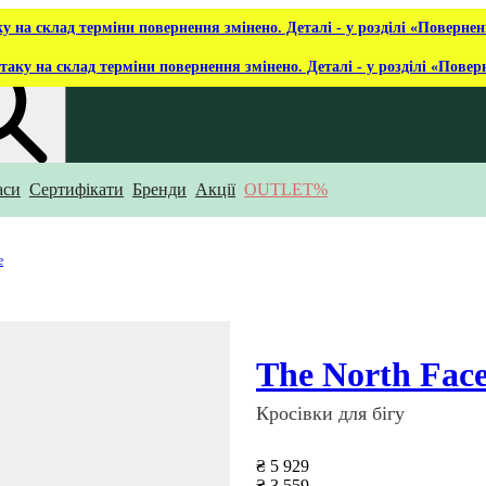
ку на склад терміни повернення змінено. Деталі - у розділі «Повернен
таку на склад терміни повернення змінено. Деталі - у розділі «Повер
аси
Сертифікати
Бренди
Акції
OUTLET%
укаєш?
e
The North Fac
Кросівки для бігу
₴ 5 929
₴ 3 559