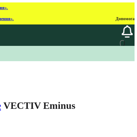
ня».
нення».
Допомога
e
VECTIV Eminus