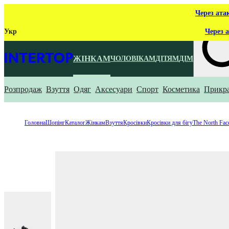
Через ата
Укр
Через а
ЖІНКАМ
ЧОЛОВІКАМ
ДІТЯМ
ДІМ
Розпродаж
Взуття
Одяг
Аксесуари
Спорт
Косметика
Прикр
Що ти ш
Головна
Шопінг
Каталог
Жінкам
Взуття
Кросівки
Кросівки для бігу
The North Fac