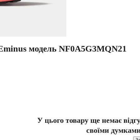
V Eminus модель NF0A5G3MQN21
У цього товару ще немає відг
своїми думками
За