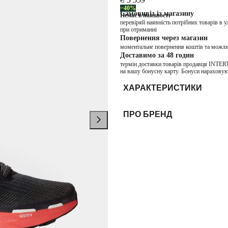
−40%
Самовивіз із магазину
Немає в наявності
перевіряй наявність потрібних товарів в 
при отриманні
Повернення через магазин
моментальне повернення коштів та можли
Доставимо за 48 годин
термін доставки товарів продавця INTER
на вашу бонусну карту. Бонуси нараховую
ХАРАКТЕРИСТИКИ
ПРО БРЕНД