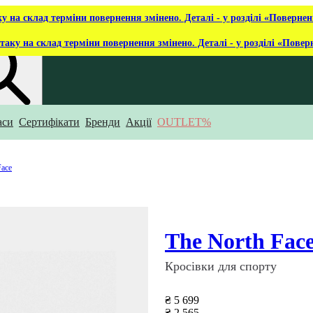
ку на склад терміни повернення змінено. Деталі - у розділі «Повернен
таку на склад терміни повернення змінено. Деталі - у розділі «Повер
аси
Сертифікати
Бренди
Акції
OUTLET%
укаєш?
Face
The North Fac
Кросівки для спорту
₴ 5 699
₴ 2 565