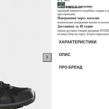
−55%
Самовивіз із магазину
Немає в наявності
перевіряй наявність потрібних товарів в 
при отриманні
Повернення через магазин
моментальне повернення коштів та можли
Доставимо за 48 годин
термін доставки товарів продавця INTER
на вашу бонусну карту. Бонуси нараховую
ХАРАКТЕРИСТИКИ
ОПИС
ПРО БРЕНД