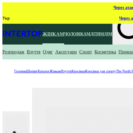
Через ата
Укр
Через а
ЖІНКАМ
ЧОЛОВІКАМ
ДІТЯМ
ДІМ
Розпродаж
Взуття
Одяг
Аксесуари
Спорт
Косметика
Прикр
Що ти ш
Головна
Шопінг
Каталог
Жінкам
Взуття
Кросівки
Кросівки для спорту
The North 