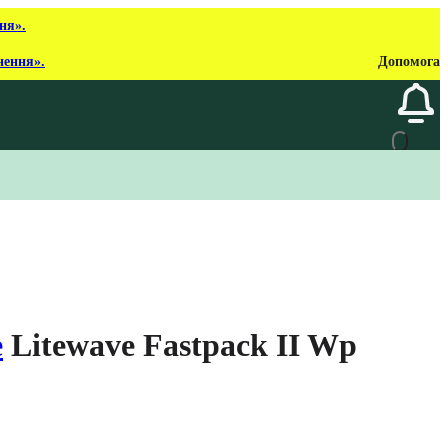
ня».
нення».
Допомога
e
Litewave Fastpack II Wp