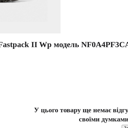
e Fastpack II Wp модель NF0A4PF3C
У цього товару ще немає відг
своїми думками
За