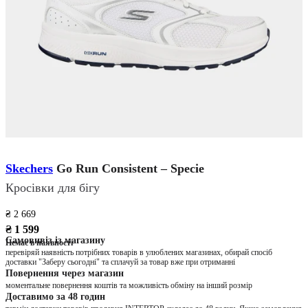
Skechers
Go Run Consistent – Specie
Кросівки для бігу
₴ 2 669
₴ 1 599
Самовивіз із магазину
Немає в наявності
перевіряй наявність потрібних товарів в улюблених магазинах, обирай спосіб
доставки "Заберу сьогодні" та сплачуй за товар вже при отриманні
Повернення через магазин
моментальне повернення коштів та можливість обміну на інший розмір
Доставимо за 48 годин