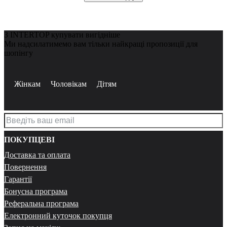
З INTERTOP купувати вигідніше
Ми надсилатимемо вам тільки найкращі пропозиції для
шопінгу
Жінкам
Чоловікам
Дітям
ПОКУПЦЕВІ
Доставка та оплата
Повернення
Гарантії
Бонусна програма
Реферальна програма
Електронний куточок покупця