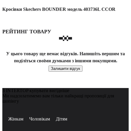
Кросівки Skechers BOUNDER модель 403736L CCOR
РЕЙТИНГ ТОВАРУ
У цього товару ще немає відгуків. Напишіть першим та
поділіться своїми думками з іншими покупцями.
Залишити відгук
З INTERTOP купувати вигідніше
Ми надсилатимемо вам тільки найкращі пропозиції для
шопінгу
Жінкам
Чоловікам
Дітям