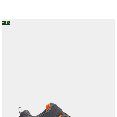
ку на склад терміни повернення змінено. Деталі - у розділі «Повернен
−41%