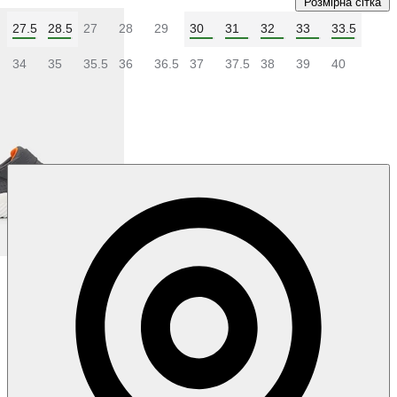
Розмірна сітка
27.5
28.5
27
28
29
30
31
32
33
33.5
34
35
35.5
36
36.5
37
37.5
38
39
40
Колір:
Сірий