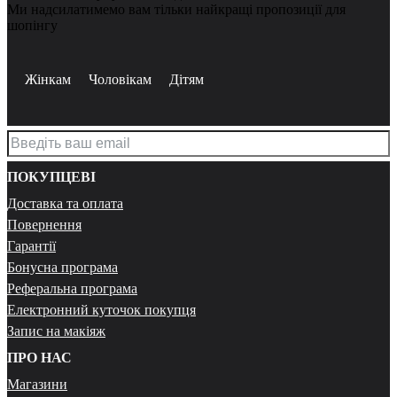
Ми надсилатимемо вам тільки найкращі пропозиції для
шопінгу
Жінкам
Чоловікам
Дітям
ПОКУПЦЕВІ
Доставка та оплата
Повернення
Гарантії
Бонусна програма
Реферальна програма
Електронний куточок покупця
Запис на макіяж
ПРО НАС
Магазини