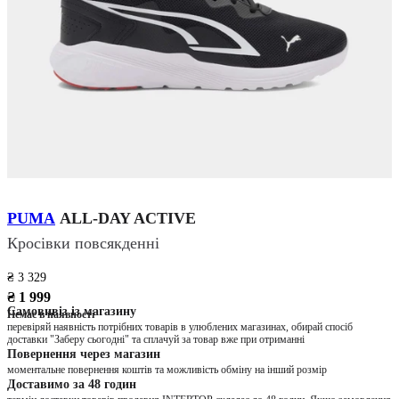
PUMA
ALL-DAY ACTIVE
Кросівки повсякденні
₴ 3 329
₴ 1 999
Самовивіз із магазину
Немає в наявності
перевіряй наявність потрібних товарів в улюблених магазинах, обирай спосіб
доставки "Заберу сьогодні" та сплачуй за товар вже при отриманні
Повернення через магазин
моментальне повернення коштів та можливість обміну на інший розмір
Доставимо за 48 годин