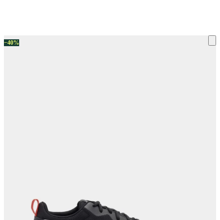
ку на склад терміни повернення змінено. Деталі - у розділі «Повернен
−40%