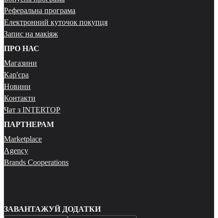
Реферальна програма
Електронний куточок покупця
Запис на макіяж
ПРО НАС
Магазини
Кар'єра
Новини
Контакти
Чат з INTERTOP
ПАРТНЕРАМ
Marketplace
Agency
Brands Cooperations
ЗАВАНТАЖУЙ ДОДАТКИ