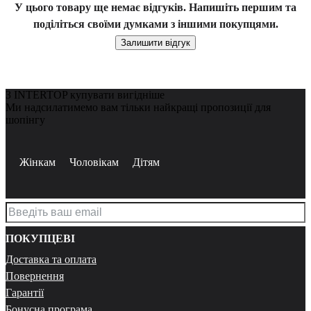
У цього товару ще немає відгуків. Напишіть першим та
поділіться своїми думками з іншими покупцями.
Залишити відгук
З INTERTOP купувати вигідніше
Ми надсилатимемо вам тільки найкращі пропозиції для
шопінгу
Жінкам
Чоловікам
Дітям
ПОКУПЦЕВІ
Доставка та оплата
Повернення
Гарантії
Бонусна програма