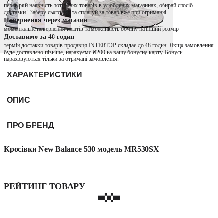
перевіряй наявність потрібних товарів в улюблених магазинах, обирай спосіб
доставки "Заберу сьогодні" та сплачуй за товар вже при отриманні
Повернення через магазин
моментальне повернення коштів та можливість обміну на інший розмір
Доставимо за 48 годин
термін доставки товарів продавця INTERTOP складає до 48 годин. Якщо замовлення
буде доставлено пізніше, нарахуємо ₴200 на вашу бонусну карту. Бонуси
нараховуються тільки за отримані замовлення.
ХАРАКТЕРИСТИКИ
ОПИС
ПРО БРЕНД
Кросівки New Balance 530 модель MR530SX
РЕЙТИНГ ТОВАРУ