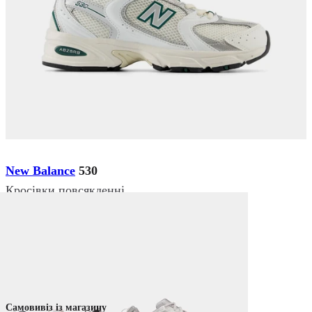
New Balance
530
Кросівки повсякденні
₴ 5 399
₴ 3 249
Немає в наявності
Колір:
Білий
Самовивіз із магазину