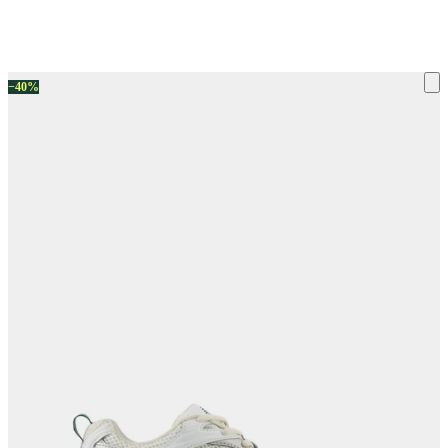
ку на склад терміни повернення змінено. Деталі - у розділі «Повернен
−40%