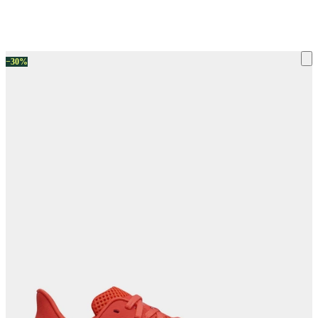
ку на склад терміни повернення змінено. Деталі - у розділі «Повернен
−30%