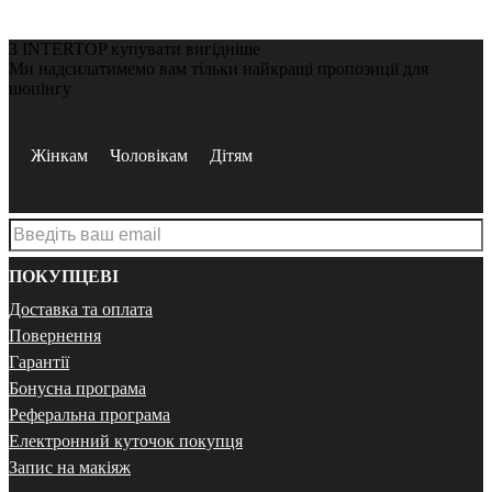
З INTERTOP купувати вигідніше
Ми надсилатимемо вам тільки найкращі пропозиції для
шопінгу
Жінкам
Чоловікам
Дітям
ПОКУПЦЕВІ
Доставка та оплата
Повернення
Гарантії
Бонусна програма
Реферальна програма
Електронний куточок покупця
Запис на макіяж