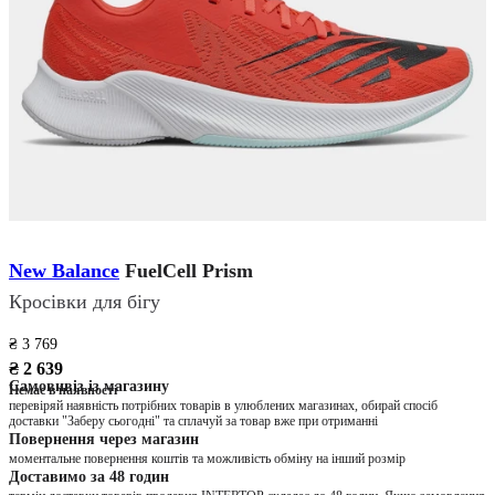
New Balance
FuelCell Prism
Кросівки для бігу
₴ 3 769
₴ 2 639
Самовивіз із магазину
Немає в наявності
перевіряй наявність потрібних товарів в улюблених магазинах, обирай спосіб
доставки "Заберу сьогодні" та сплачуй за товар вже при отриманні
Повернення через магазин
моментальне повернення коштів та можливість обміну на інший розмір
Доставимо за 48 годин