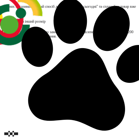
улюблених магазинах, обирай спосіб доставки "Заберу сьогодні" та сплачуй за товар вже
вість обміну на інший розмір
TOP складає до 48 годин. Якщо замовлення буде доставлено пізніше, нарахуємо ₴200
ться тільки за отримані замовлення.