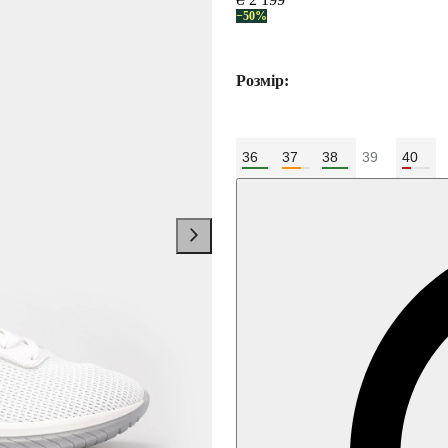
−50%
Розмір:
36
37
38
39
40