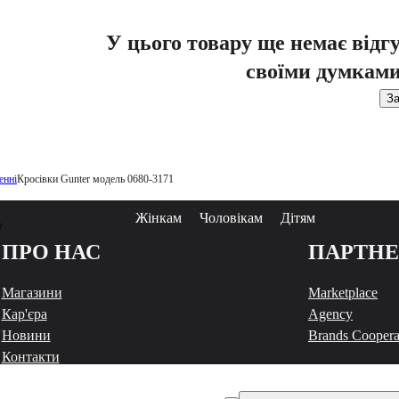
У цього товару ще немає відг
своїми думками
За
енні
Кросівки Gunter модель 0680-3171
Жінкам
Чоловікам
Дітям
у
ПРО НАС
ПАРТН
Магазини
Marketplace
Кар'єра
Agency
Новини
Brands Coopera
Контакти
Чат з INTERTOP