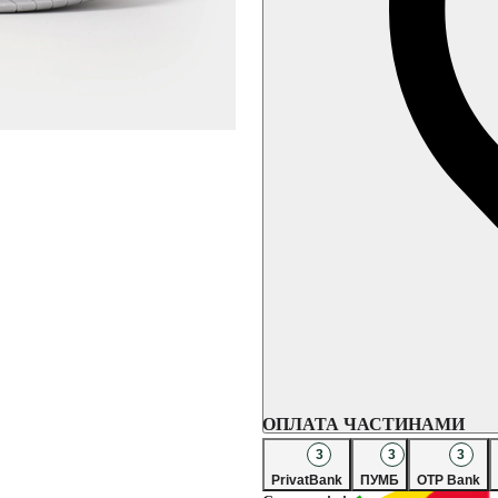
ОПЛАТА ЧАСТИНАМИ
3
3
3
PrivatBank
ПУМБ
OTP Bank