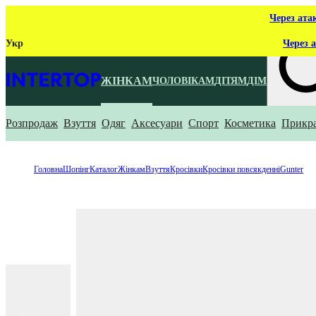
Через ата
Укр
Через а
ЖІНКАМ
ЧОЛОВІКАМ
ДІТЯМ
ДІМ
Розпродаж
Взуття
Одяг
Аксесуари
Спорт
Косметика
Прикр
Що ти ш
Головна
Шопінг
Каталог
Жінкам
Взуття
Кросівки
Кросівки повсякденні
Gunter