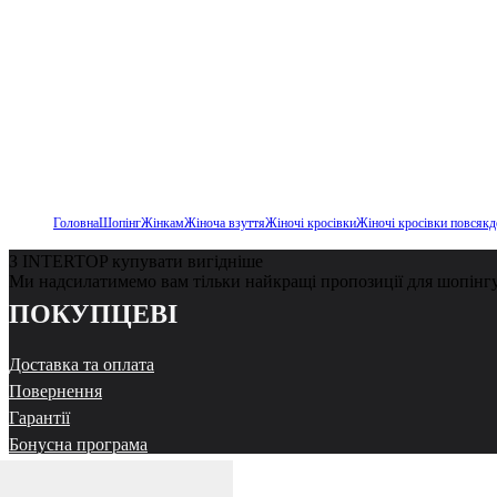
Головна
Шопінг
Жінкам
Жіноча взуття
Жіночі кросівки
Жіночі кросівки повсякд
З INTERTOP купувати вигідніше
Ми надсилатимемо вам тільки найкращі пропозиції для шопінг
ПОКУПЦЕВІ
Доставка та оплата
Повернення
Гарантії
Бонусна програма
Реферальна програма
₴ 4 399