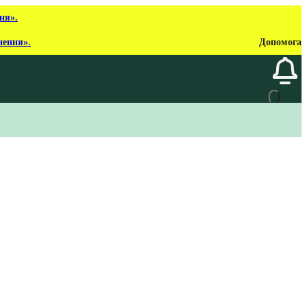
ня».
нення».
Допомога