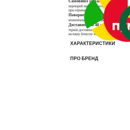
Самовивіз із магазину
перевіряй наявність потрібних товарів в 
при отриманні
Повернення через магазин
моментальне повернення коштів та можли
Доставимо за 48 годин
термін доставки товарів продавця INTER
на вашу бонусну карту. Бонуси нараховую
ХАРАКТЕРИСТИКИ
ПРО БРЕНД