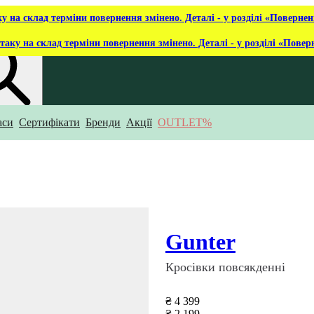
ку на склад терміни повернення змінено. Деталі - у розділі «Повернен
таку на склад терміни повернення змінено. Деталі - у розділі «Повер
аси
Сертифікати
Бренди
Акції
OUTLET%
укаєш?
Gunter
Кросівки повсякденні
₴ 4 399
₴ 2 199