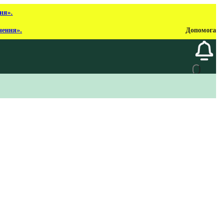
ня».
нення».
Допомога