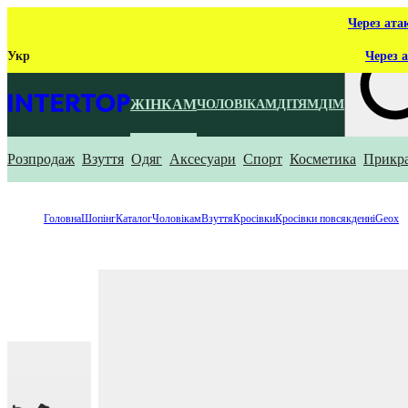
Через ата
Укр
Через а
ЖІНКАМ
ЧОЛОВІКАМ
ДІТЯМ
ДІМ
Розпродаж
Взуття
Одяг
Аксесуари
Спорт
Косметика
Прикр
Що ти ш
Головна
Шопінг
Каталог
Чоловікам
Взуття
Кросівки
Кросівки повсякденні
Geox