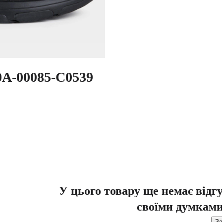
0A-00085-C0539
У цього товару ще немає відг
своїми думками
За