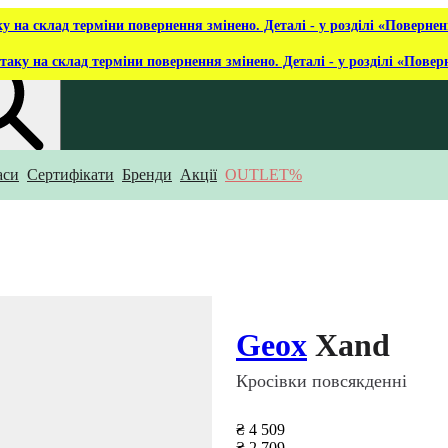
ку на склад терміни повернення змінено. Деталі - у розділі «Повернен
таку на склад терміни повернення змінено. Деталі - у розділі «Повер
аси
Сертифікати
Бренди
Акції
OUTLET%
укаєш?
Geox
Xand
Кросівки повсякденні
₴ 4 509
₴ 2 709