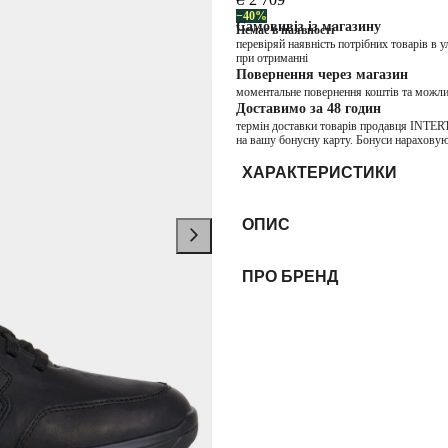
−40%
Самовивіз із магазину
Немає в наявності
перевіряй наявність потрібних товарів в 
при отриманні
Повернення через магазин
моментальне повернення коштів та можли
Доставимо за 48 годин
термін доставки товарів продавця INTER
на вашу бонусну карту. Бонуси нараховую
ХАРАКТЕРИСТИКИ
ОПИС
ПРО БРЕНД