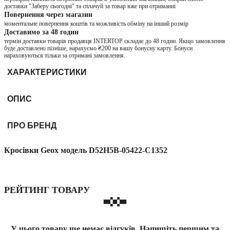
доставки "Заберу сьогодні" та сплачуй за товар вже при отриманні
Повернення через магазин
моментальне повернення коштів та можливість обміну на інший розмір
Доставимо за 48 годин
термін доставки товарів продавця INTERTOP складає до 48 годин. Якщо замовлення
буде доставлено пізніше, нарахуємо ₴200 на вашу бонусну карту. Бонуси
нараховуються тільки за отримані замовлення.
ХАРАКТЕРИСТИКИ
ОПИС
ПРО БРЕНД
Кросівки Geox модель D52H5B-05422-C1352
РЕЙТИНГ ТОВАРУ
У цього товару ще немає відгуків. Напишіть першим та