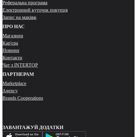
Реферальна програма
Електронний куточок покупця
Запис на макіяж
ПРО НАС
Магазини
Кар'єра
Новини
Контакти
Чат з INTERTOP
ПАРТНЕРАМ
Marketplace
Agency
Brands Cooperations
ЗАВАНТАЖУЙ ДОДАТКИ