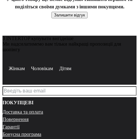
поділіться своїми думками з іншими покупцями.
Залишити відгук
З INTERTOP купувати вигідніше
Ми надсилатимемо вам тільки найкращі пропозиції для
шопінгу
Жінкам
Чоловікам
Дітям
ПОКУПЦЕВІ
Доставка та оплата
Повернення
Гарантії
Бонусна програма