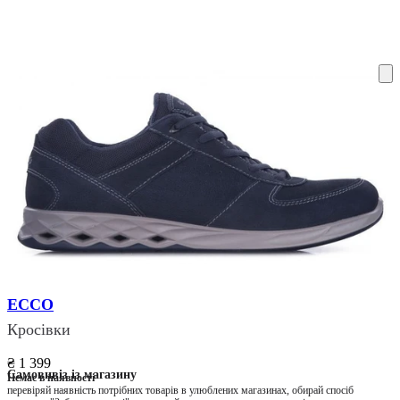
ку на склад терміни повернення змінено. Деталі - у розділі «Повернен
ECCO
Кросівки
₴ 1 399
Самовивіз із магазину
Немає в наявності
перевіряй наявність потрібних товарів в улюблених магазинах, обирай спосіб