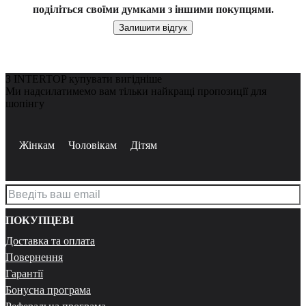
поділіться своїми думками з іншими покупцями.
Залишити відгук
З INTERTOP купувати вигідніше
Ми надсилатимемо вам тільки найкращі пропозиції для
шопінгу
Жінкам
Чоловікам
Дітям
ПОКУПЦЕВІ
Доставка та оплата
Повернення
Гарантії
Бонусна програма