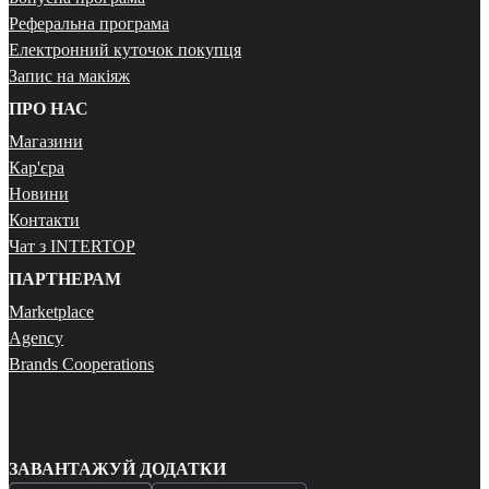
Реферальна програма
Електронний куточок покупця
Запис на макіяж
ПРО НАС
Магазини
Кар'єра
Новини
Контакти
Чат з INTERTOP
ПАРТНЕРАМ
Marketplace
Agency
Brands Cooperations
ЗАВАНТАЖУЙ ДОДАТКИ