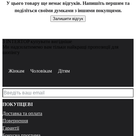
У цього товару ще немає відгуків. Напишіть першим та
поділіться своїми думками з іншими покупцями.
Залишити відгук
З INTERTOP купувати вигідніше
Ми надсилатимемо вам тільки найкращі пропозиції для
шопінгу
Жінкам
Чоловікам
Дітям
ПОКУПЦЕВІ
Доставка та оплата
Повернення
Гарантії
Бонусна програма