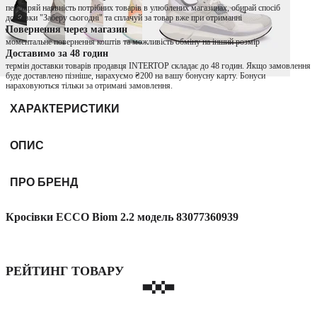
перевіряй наявність потрібних товарів в улюблених магазинах, обирай спосіб
доставки "Заберу сьогодні" та сплачуй за товар вже при отриманні
Повернення через магазин
моментальне повернення коштів та можливість обміну на інший розмір
Доставимо за 48 годин
термін доставки товарів продавця INTERTOP складає до 48 годин. Якщо замовлення
буде доставлено пізніше, нарахуємо ₴200 на вашу бонусну карту. Бонуси
нараховуються тільки за отримані замовлення.
ХАРАКТЕРИСТИКИ
ОПИС
ПРО БРЕНД
Кросівки ECCO Biom 2.2 модель 83077360939
РЕЙТИНГ ТОВАРУ