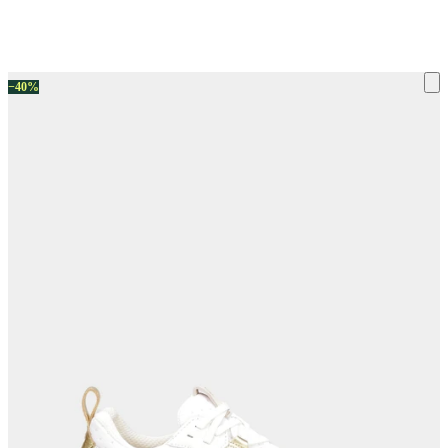
ку на склад терміни повернення змінено. Деталі - у розділі «Повернен
−40%