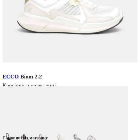
ECCO
Biom 2.2
Кросівки повсякденні
₴ 7 599
₴ 4 559
Немає в наявності
Колір:
Білий
Самовивіз із магазину