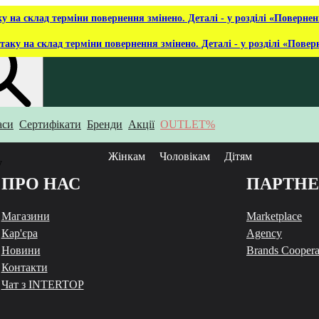
ку на склад терміни повернення змінено. Деталі - у розділі «Повернен
таку на склад терміни повернення змінено. Деталі - у розділі «Повер
аси
Сертифікати
Бренди
Акції
OUTLET%
укаєш?
Жінкам
Чоловікам
Дітям
у
ПРО НАС
ПАРТН
Магазини
Marketplace
Кар'єра
Agency
Новини
Brands Coopera
Контакти
Чат з INTERTOP