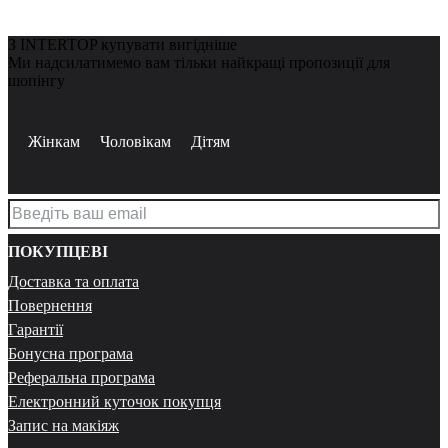
З INTERTOP купувати вигідніше
Ми надсилатимемо вам тільки найкращі пропозиції для
шопінгу
Жінкам
Чоловікам
Дітям
ПОКУПЦЕВІ
Доставка та оплата
Повернення
Гарантії
Бонусна програма
Реферальна програма
Електронний куточок покупця
Запис на макіяж