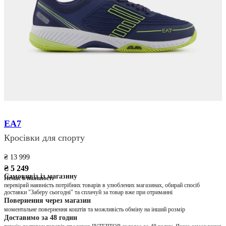
EA7
Кросівки для спорту
₴ 13 999
₴ 5 249
Самовивіз із магазину
Немає в наявності
перевіряй наявність потрібних товарів в улюблених магазинах, обирай спосіб
доставки "Заберу сьогодні" та сплачуй за товар вже при отриманні
Повернення через магазин
моментальне повернення коштів та можливість обміну на інший розмір
Доставимо за 48 годин