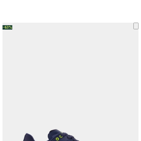
ку на склад терміни повернення змінено. Деталі - у розділі «Повернен
−63%