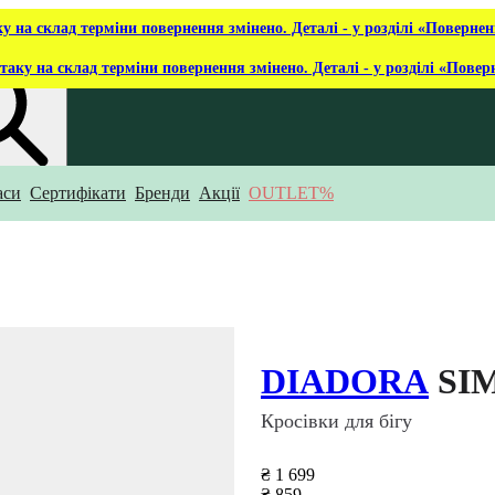
ку на склад терміни повернення змінено. Деталі - у розділі «Повернен
таку на склад терміни повернення змінено. Деталі - у розділі «Повер
аси
Сертифікати
Бренди
Акції
OUTLET%
укаєш?
DIADORA
SI
Кросівки для бігу
₴ 1 699
₴ 859