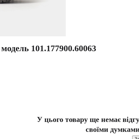
одель 101.177900.60063
У цього товару ще немає відг
своїми думками
За