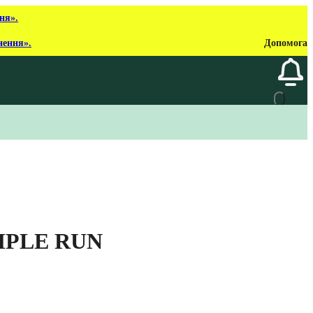
ня».
нення».
Допомога
MPLE RUN