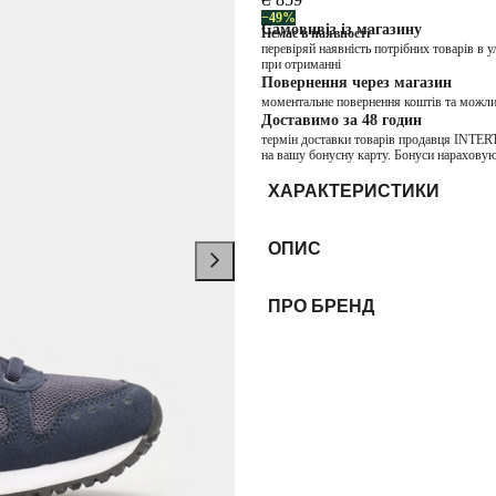
−49%
Самовивіз із магазину
Немає в наявності
перевіряй наявність потрібних товарів в 
при отриманні
Повернення через магазин
моментальне повернення коштів та можли
Доставимо за 48 годин
термін доставки товарів продавця INTER
на вашу бонусну карту. Бонуси нараховую
ХАРАКТЕРИСТИКИ
ОПИС
ПРО БРЕНД