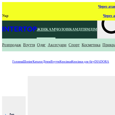
Через ата
Укр
Через а
ЖІНКАМ
ЧОЛОВІКАМ
ДІТЯМ
ДІМ
Розпродаж
Взуття
Одяг
Аксесуари
Спорт
Косметика
Прикр
Що ти ш
Головна
Шопінг
Каталог
Дітям
Взуття
Кросівки
Кросівки для бігу
DIADORA