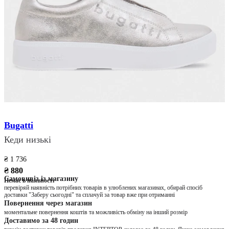
Bugatti
Кеди низькі
₴ 1 736
₴ 880
Самовивіз із магазину
Немає в наявності
перевіряй наявність потрібних товарів в улюблених магазинах, обирай спосіб
доставки "Заберу сьогодні" та сплачуй за товар вже при отриманні
Повернення через магазин
моментальне повернення коштів та можливість обміну на інший розмір
Доставимо за 48 годин