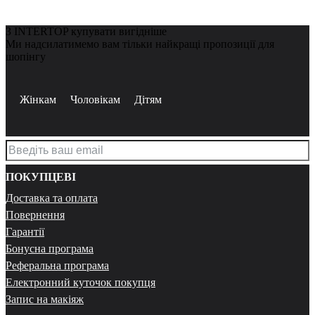
З INTERTOP купувати вигідніше
Ми надсилатимемо вам тільки найкращі пропозиції для
шопінгу
Жінкам
Чоловікам
Дітям
ПОКУПЦЕВІ
Доставка та оплата
Повернення
Гарантії
Бонусна програма
Реферальна програма
Електронний куточок покупця
Запис на макіяж