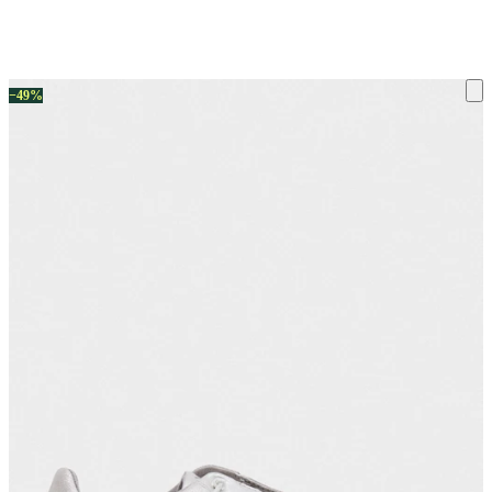
ку на склад терміни повернення змінено. Деталі - у розділі «Повернен
−49%