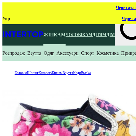
Через ата
Укр
Через а
ЖІНКАМ
ЧОЛОВІКАМ
ДІТЯМ
ДІМ
Розпродаж
Взуття
Одяг
Аксесуари
Спорт
Косметика
Прикр
Що ти ш
Головна
Шопінг
Каталог
Жінкам
Взуття
Кеди
Braska