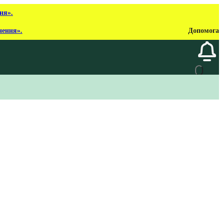
ня».
нення».
Допомога