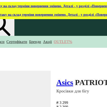
ку на склад терміни повернення змінено. Деталі - у розділі «Повернен
таку на склад терміни повернення змінено. Деталі - у розділі «Повер
аси
Сертифікати
Бренди
Акції
OUTLET%
укаєш?
Asics
PATRIOT
Кросівки для бігу
₴ 3 299
₴ 2 309