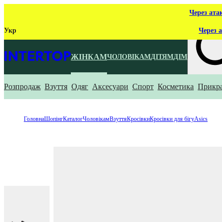
Через ата
Укр
Через а
ЖІНКАМ
ЧОЛОВІКАМ
ДІТЯМ
ДІМ
Розпродаж
Взуття
Одяг
Аксесуари
Спорт
Косметика
Прикр
Що ти ш
Головна
Шопінг
Каталог
Чоловікам
Взуття
Кросівки
Кросівки для бігу
Asics