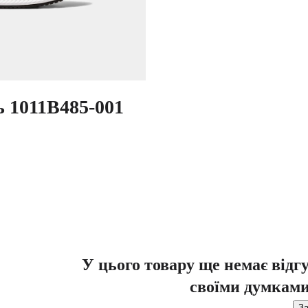
ь 1011B485-001
У цього товару ще немає відг
своїми думками
За