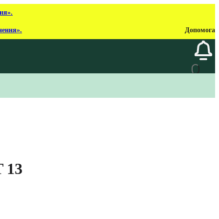
ня».
нення».
Допомога
 13