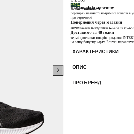
−30%
Самовивіз із магазину
Немає в наявності
перевіряй наявність потрібних товарів в 
при отриманні
Повернення через магазин
моментальне повернення коштів та можли
Доставимо за 48 годин
термін доставки товарів продавця INTER
на вашу бонусну карту. Бонуси нараховую
ХАРАКТЕРИСТИКИ
ОПИС
ПРО БРЕНД