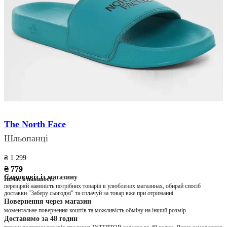
The North Face
Шльопанці
₴ 1 299
₴ 779
Самовивіз із магазину
Немає в наявності
перевіряй наявність потрібних товарів в улюблених магазинах, обирай спосіб
доставки "Заберу сьогодні" та сплачуй за товар вже при отриманні
Повернення через магазин
моментальне повернення коштів та можливість обміну на інший розмір
Доставимо за 48 годин