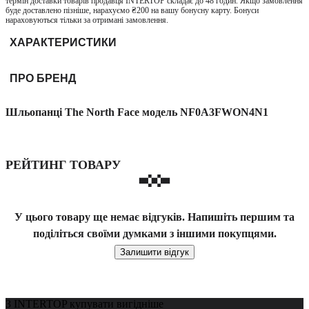
термін доставки товарів продавця INTERTOP складає до 48 годин. Якщо замовлення
буде доставлено пізніше, нарахуємо ₴200 на вашу бонусну карту. Бонуси
нараховуються тільки за отримані замовлення.
ХАРАКТЕРИСТИКИ
ПРО БРЕНД
Шльопанці The North Face модель NF0A3FWON4N1
РЕЙТИНГ ТОВАРУ
У цього товару ще немає відгуків. Напишіть першим та
поділіться своїми думками з іншими покупцями.
Залишити відгук
З INTERTOP купувати вигідніше