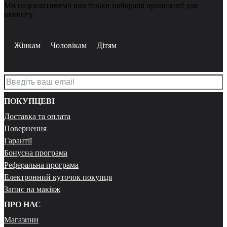
Ми надсилатимемо вам тільки найкращі пропозиції для
шопінгу
Жінкам
Чоловікам
Дітям
ПОКУПЦЕВІ
Доставка та оплата
Повернення
Гарантії
Бонусна програма
Реферальна програма
Електронний куточок покупця
Запис на макіяж
ПРО НАС
Магазини