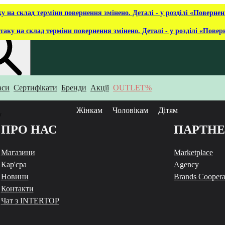
ку на склад терміни повернення змінено. Деталі - у розділі «Повернен
таку на склад терміни повернення змінено. Деталі - у розділі «Повер
аси
Сертифікати
Бренди
Акції
OUTLET%
укаєш?
Жінкам
Чоловікам
Дітям
у
ПРО НАС
ПАРТН
Магазини
Marketplace
Кар'єра
Agency
Новини
Brands Coopera
Контакти
Чат з INTERTOP