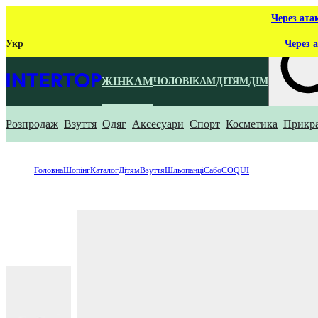
Через ата
Укр
Через а
ЖІНКАМ
ЧОЛОВІКАМ
ДІТЯМ
ДІМ
Розпродаж
Взуття
Одяг
Аксесуари
Спорт
Косметика
Прикр
Що ти ш
Головна
Шопінг
Каталог
Дітям
Взуття
Шльопанці
Сабо
COQUI