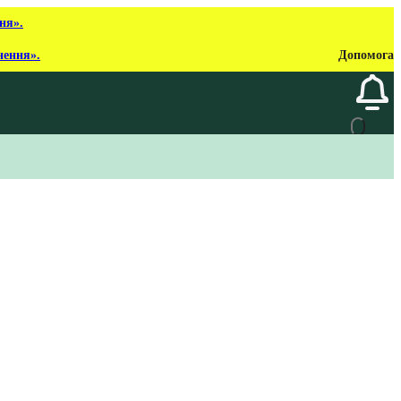
ня».
нення».
Допомога