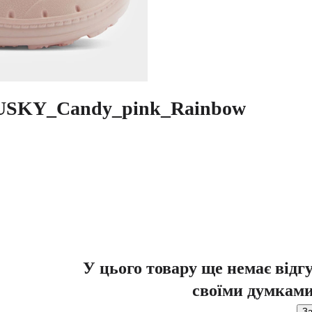
USKY_Candy_pink_Rainbow
У цього товару ще немає відг
своїми думками
За