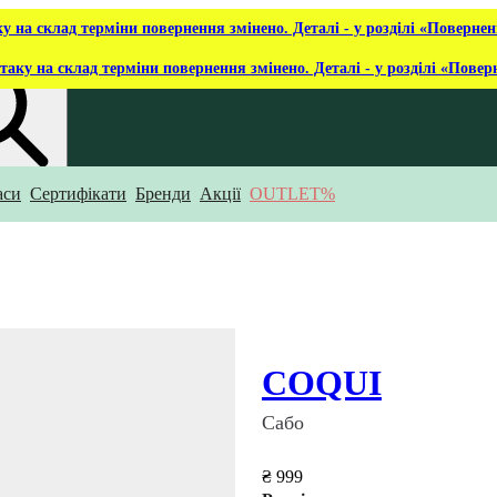
ку на склад терміни повернення змінено. Деталі - у розділі «Повернен
таку на склад терміни повернення змінено. Деталі - у розділі «Повер
аси
Сертифікати
Бренди
Акції
OUTLET%
укаєш?
COQUI
Сабо
₴ 999