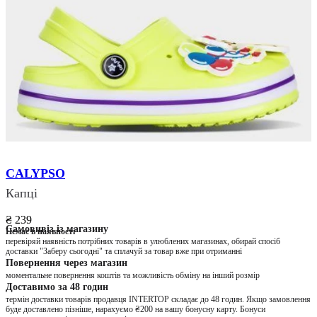
CALYPSO
Капці
₴ 239
Самовивіз із магазину
Немає в наявності
перевіряй наявність потрібних товарів в улюблених магазинах, обирай спосіб
доставки "Заберу сьогодні" та сплачуй за товар вже при отриманні
Повернення через магазин
моментальне повернення коштів та можливість обміну на інший розмір
Доставимо за 48 годин
термін доставки товарів продавця INTERTOP складає до 48 годин. Якщо замовлення
буде доставлено пізніше, нарахуємо ₴200 на вашу бонусну карту. Бонуси