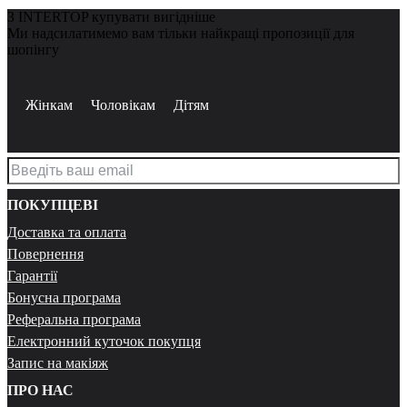
З INTERTOP купувати вигідніше
Ми надсилатимемо вам тільки найкращі пропозиції для
шопінгу
Жінкам
Чоловікам
Дітям
ПОКУПЦЕВІ
Доставка та оплата
Повернення
Гарантії
Бонусна програма
Реферальна програма
Електронний куточок покупця
Запис на макіяж
ПРО НАС