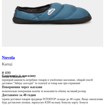
Nuvola
Капці
₴ 699
Самовивіз із магазину
Немає в наявності
перевіряй наявність потрібних товарів в улюблених магазинах, обирай спосіб
доставки "Заберу сьогодні" та сплачуй за товар вже при отриманні
Повернення через магазин
моментальне повернення коштів та можливість обміну на інший розмір
Доставимо за 48 годин
термін доставки товарів продавця INTERTOP складає до 48 годин. Якщо замовлення
буде доставлено пізніше, нарахуємо ₴200 на вашу бонусну карту. Бонуси