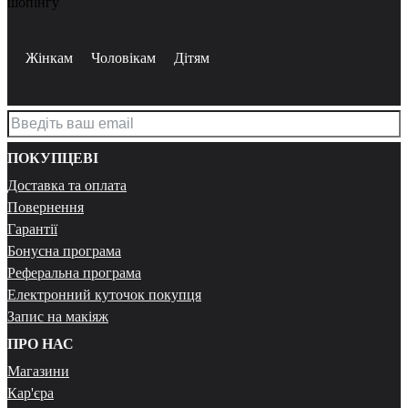
шопінгу
Жінкам
Чоловікам
Дітям
ПОКУПЦЕВІ
Доставка та оплата
Повернення
Гарантії
Бонусна програма
Реферальна програма
Електронний куточок покупця
Запис на макіяж
ПРО НАС
Магазини
Кар'єра